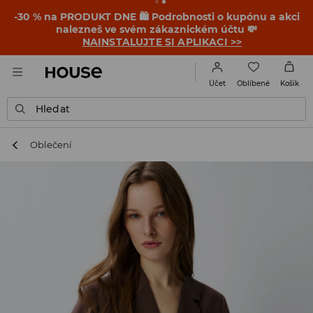
-30 % na PRODUKT DNE 🛍️ Podrobnosti o kupónu a akci
nalezneš ve svém zákaznickém účtu 💸
NAINSTALUJTE SI APLIKACI >>
Oblíbené
Účet
Košík
Hledat
Oblečení