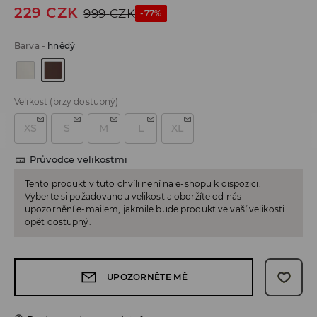
229
CZK
999
CZK
-77%
Barva
-
hnědý
Velikost
(brzy dostupný)
XS
S
M
L
XL
Průvodce velikostmi
Tento produkt v tuto chvíli není na e-shopu k dispozici.
Vyberte si požadovanou velikost a obdržíte od nás
upozornění e-mailem, jakmile bude produkt ve vaší velikosti
opět dostupný.
UPOZORNĚTE MĚ