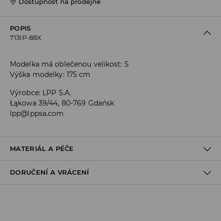
Dostupnost na prodejně
POPIS
713IP-88X
Modelka má oblečenou velikost: S
Výška modelky: 175 cm
Výrobce
:
LPP S.A.
Łąkowa 39/44, 80-769 Gdańsk
lpp@lppsa.com
MATERIÁL A PÉČE
DORUČENÍ A VRÁCENÍ
78% POLYESTER, 18% VISKÓZA, 4% ELASTAN
Zásady pro přepravu