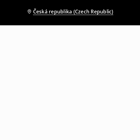
Česká republika (Czech Republic)
Ostatní zákazníci si také vybrali
Vesta
Vesta