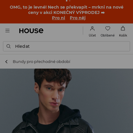
OMG, to je levné! Nech se překvapit – mrkni na nové
ceny v akci KONEČNÝ VÝPRODEJ ➡️
Pro ni
Pro něj
Oblíbené
Účet
Košík
Hledat
Bundy pro přechodné období