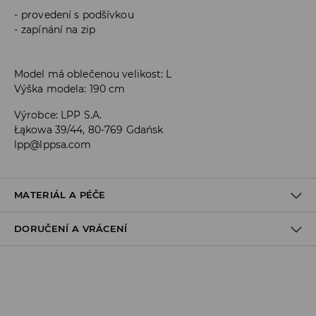
provedení s podšívkou
zapínání na zip
Model má oblečenou velikost: L
Výška modela: 190 cm
Výrobce
:
LPP S.A.
Łąkowa 39/44, 80-769 Gdańsk
lpp@lppsa.com
MATERIÁL A PÉČE
DORUČENÍ A VRÁCENÍ
PRVNÍ MATERIÁL
:
100% POLYURETAN
DRUHÝ MATERIÁL
:
55% BAVLNA, 45% POLYESTER
1. PODEŠÍVKA
:
100% POLYESTER
Zásady pro přepravu
PŘETVOŘTE A VYSUŠTE LINII
Odběr v obchodě:
TEPLOTA MYTÍ RUKOU
DOPRAVA ZDARMA