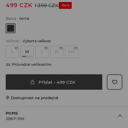
499
CZK
1 399
CZK
-64%
Barva
-
černá
Velikost
-
Vyberte velikost
S
M
L
XL
XXL
Průvodce velikostmi
Přidat
-
499
CZK
Dostupnost na prodejně
POPIS
338IP-99X