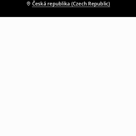
Česká republika (Czech Republic)
Ostatní zákazníci si také vybrali
Džínová bunda s kapucí
Bunda bomber
299
CZK
799
CZK
199
CZK
559
CZK