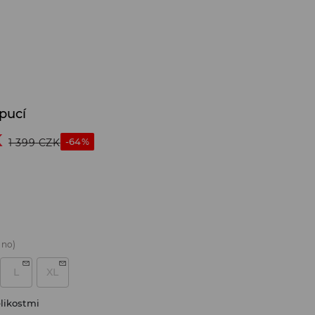
pucí
K
-64%
1 399
CZK
áno)
L
XL
likostmi