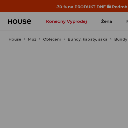
-30 % na PRODUKT DNE 🛍️ Podrobn
Konečný Výprodej
Žena
House
Muž
Oblečení
Bundy, kabáty, saka
Bundy 