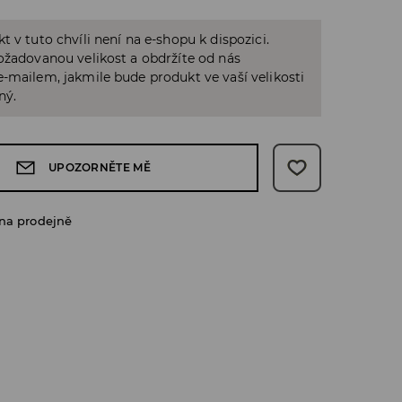
t v tuto chvíli není na e-shopu k dispozici.
ožadovanou velikost a obdržíte od nás
-mailem, jakmile bude produkt ve vaší velikosti
ný.
UPOZORNĚTE MĚ
na prodejně