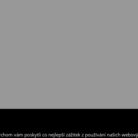
ejnách House a prostřednictvím
hom vám poskytli co nejlepší zážitek z používání našich webov