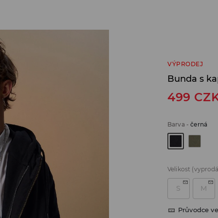
VÝPRODEJ
Bunda s ka
499
CZ
Barva
-
černá
Velikost
(vyprod
S
M
Průvodce ve