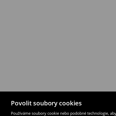
Produkty můžete vrátit do 30 dnů v prod
vybraných způsobů vrácení.
⟶
Podrobná pravidla vrácení
Povolit soubory cookies
Používáme soubory cookie nebo podobné technologie, abyc