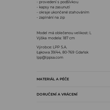
provedení s podšívkou
kapsy na zasunutí
okraje ukončené stahováním
zapínání na zip
Model má oblečenou velikost: L
Výška modela: 187 cm
Výrobce
:
LPP S.A.
Łąkowa 39/44, 80-769 Gdańsk
lpp@lppsa.com
MATERIÁL A PÉČE
PRVNÍ MATERIÁL
:
100% BAVLNA
DORUČENÍ A VRÁCENÍ
DRUHÝ MATERIÁL
:
100% BAVLNA
VÝPLŇ
:
100% POLYESTER
Zásady pro přepravu
1. PODEŠÍVKA
:
100% POLYESTER