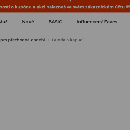
osti o kupónu a akci nalezneš ve svém zákaznickém účtu 
Muž
Nové
BASIC
Influencers' Faves
pro přechodné období
Bunda s kapucí