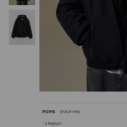
POPIS
572GP-99X
s kapucí