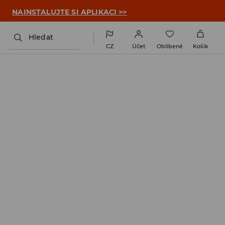

NAINSTALUJTE SI APLIKACI >>
Hledat
CZ
Účet
Oblíbené
Košík