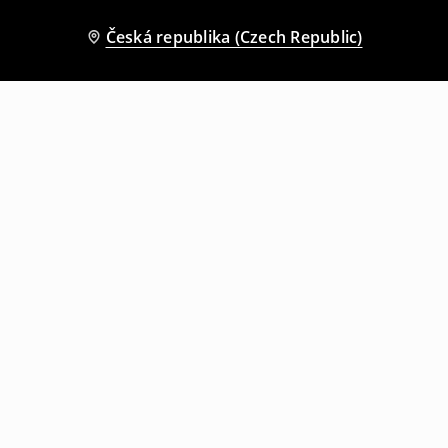
Česká republika (Czech Republic)
Ostatní zákazníci si také vybrali
Bunda z imitace kůže
Bunda biker