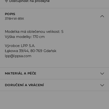
Dostupnost na prodejně
POPIS
378HW-89X
Modelka má oblečenou velikost: S
Výška modelky: 170 cm
Výrobce
:
LPP S.A.
Łąkowa 39/44, 80-769 Gdańsk
lpp@lppsa.com
MATERIÁL A PÉČE
DORUČENÍ A VRÁCENÍ
100% POLYURETAN
Zásady pro přepravu