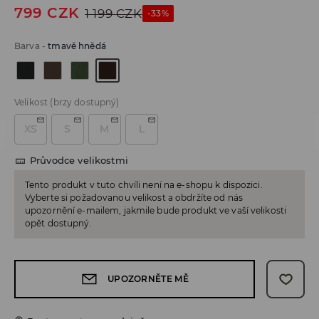
799
CZK
1 199
CZK
-33%
Barva
-
tmavě hnědá
Velikost
(brzy dostupný)
XS
S
M
L
Průvodce velikostmi
Tento produkt v tuto chvíli není na e-shopu k dispozici.
Vyberte si požadovanou velikost a obdržíte od nás
upozornění e-mailem, jakmile bude produkt ve vaší velikosti
opět dostupný.
UPOZORNĚTE MĚ