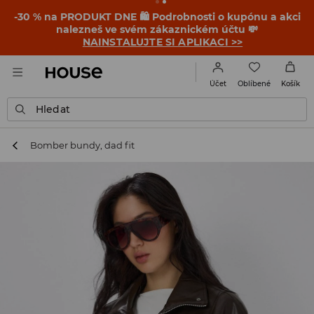
-30 % na PRODUKT DNE 🛍️ Podrobnosti o kupónu a akci
nalezneš ve svém zákaznickém účtu 💸
NAINSTALUJTE SI APLIKACI >>
Oblíbené
Účet
Košík
Hledat
Bomber bundy, dad fit