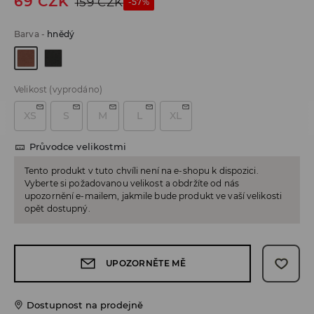
69
CZK
159
CZK
-57%
Barva
-
hnědý
Velikost
(vyprodáno)
XS
S
M
L
XL
Průvodce velikostmi
Tento produkt v tuto chvíli není na e-shopu k dispozici.
Vyberte si požadovanou velikost a obdržíte od nás
upozornění e-mailem, jakmile bude produkt ve vaší velikosti
opět dostupný.
UPOZORNĚTE MĚ
Dostupnost na prodejně