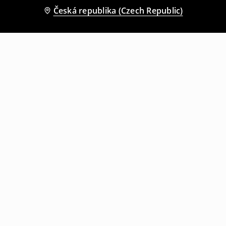
Česká republika (Czech Republic)
Ostatní zákazníci si také vybrali
Bandeau top
Top
129
CZK
229
CZK
199
CZK
459
CZK