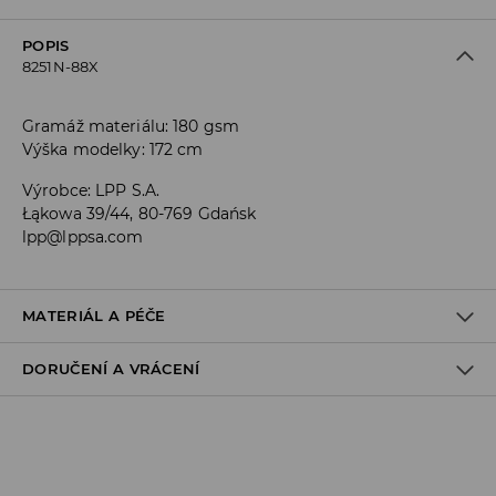
POPIS
8251N-88X
Gramáž materiálu: 180 gsm
Výška modelky: 172 cm
Výrobce
:
LPP S.A.
Łąkowa 39/44, 80-769 Gdańsk
lpp@lppsa.com
MATERIÁL A PÉČE
DORUČENÍ A VRÁCENÍ
Materiál I
:
95% BAVLNA, 5% ELASTAN
PRÁT V PRAČCE PŘI MAX. TEPLOTĚ 40°C - ŠETRNÝ
Zásady pro přepravu
PROGRAM
VÝROBEK SE NESMÍ BĚLIT
Odběr v obchodě: