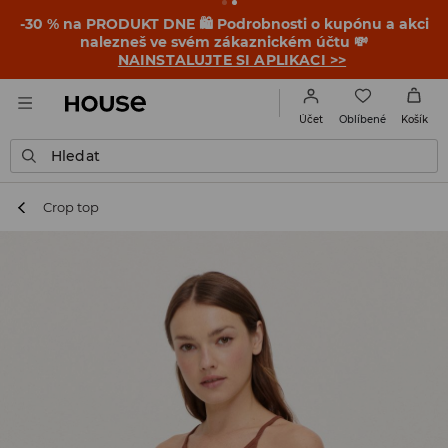
-30 % na PRODUKT DNE 🛍️ Podrobnosti o kupónu a akci
nalezneš ve svém zákaznickém účtu 💸
NAINSTALUJTE SI APLIKACI >>
Oblíbené
Účet
Košík
Hledat
Crop top