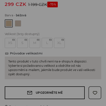
299
CZK
1 199
CZK
-75%
Barva
-
béžová
Velikost
(brzy dostupný)
XS
S
M
L
XL
Průvodce velikostmi
Tento produkt v tuto chvíli není na e-shopu k dispozici.
Vyberte si požadovanou velikost a obdržíte od nás
upozornění e-mailem, jakmile bude produkt ve vaší velikosti
opět dostupný.
UPOZORNĚTE MĚ