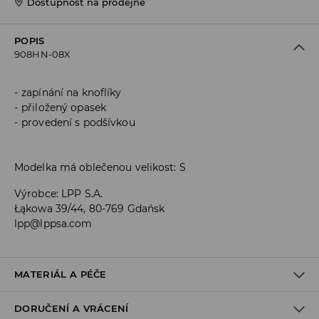
Dostupnost na prodejně
POPIS
908HN-08X
zapínání na knoflíky
přiložený opasek
provedení s podšívkou
Modelka má oblečenou velikost: S
Výrobce
:
LPP S.A.
Łąkowa 39/44, 80-769 Gdańsk
lpp@lppsa.com
MATERIÁL A PÉČE
DORUČENÍ A VRÁCENÍ
PRVNÍ MATERIÁL
:
60% BAVLNA, 40% POLYESTER