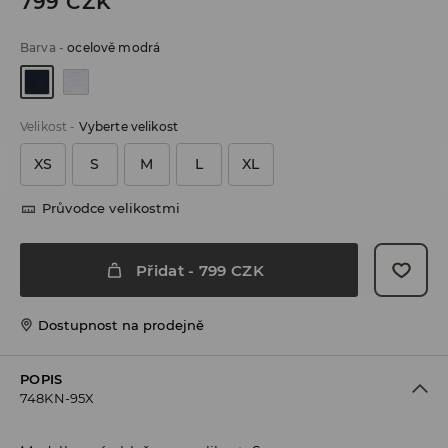
799
CZK
Barva
-
ocelově modrá
Velikost
-
Vyberte velikost
XS
S
M
L
XL
Průvodce velikostmi
Přidat
-
799
CZK
Dostupnost na prodejně
POPIS
748KN-95X