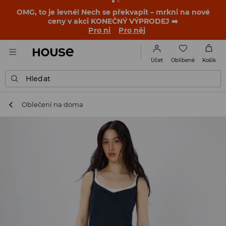
-30 % na PRODUKT DNE 🛍️ Podrobnosti o kupónu a akci
nalezneš ve svém zákaznickém účtu 💸
NAINSTALUJTE SI APLIKACI >>
Oblíbené
Účet
Košík
Hledat
Oblečení na doma