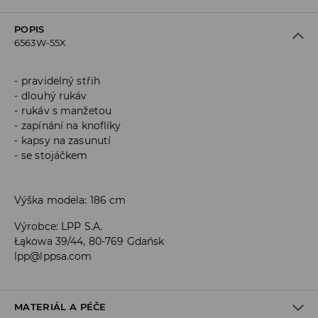
POPIS
6563W-55X
pravidelný střih
dlouhý rukáv
rukáv s manžetou
zapínání na knoflíky
kapsy na zasunutí
se stojáčkem
Výška modela: 186 cm
Výrobce
:
LPP S.A.
Łąkowa 39/44, 80-769 Gdańsk
lpp@lppsa.com
MATERIÁL A PÉČE