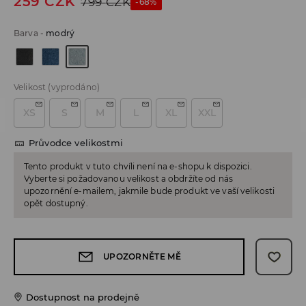
259
CZK
799
CZK
-68%
Barva
-
modrý
Velikost
(vyprodáno)
XS
S
M
L
XL
XXL
Průvodce velikostmi
Tento produkt v tuto chvíli není na e-shopu k dispozici.
Vyberte si požadovanou velikost a obdržíte od nás
upozornění e-mailem, jakmile bude produkt ve vaší velikosti
opět dostupný.
UPOZORNĚTE MĚ
Dostupnost na prodejně