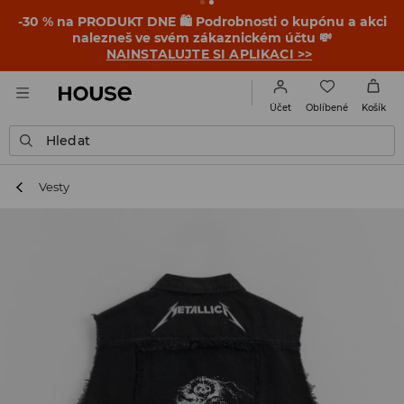
-30 % na PRODUKT DNE 🛍️ Podrobnosti o kupónu a akci
nalezneš ve svém zákaznickém účtu 💸
NAINSTALUJTE SI APLIKACI >>
Oblíbené
Účet
Košík
Hledat
Vesty