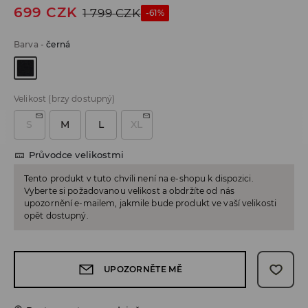
699
CZK
1 799
CZK
-61%
Barva
-
černá
Velikost
(brzy dostupný)
S
M
L
XL
Průvodce velikostmi
Tento produkt v tuto chvíli není na e-shopu k dispozici.
Vyberte si požadovanou velikost a obdržíte od nás
upozornění e-mailem, jakmile bude produkt ve vaší velikosti
opět dostupný.
UPOZORNĚTE MĚ