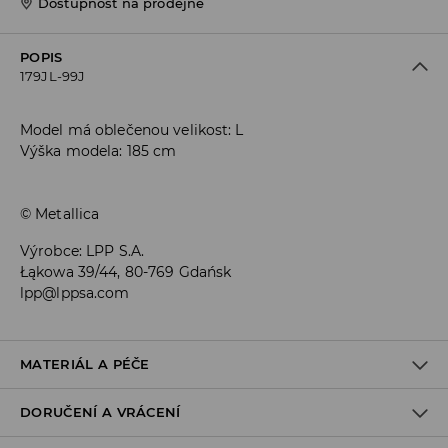
Dostupnost na prodejně
POPIS
179JL-99J
Model má oblečenou velikost: L
Výška modela: 185 cm
© Metallica
Výrobce
:
LPP S.A.
Łąkowa 39/44, 80-769 Gdańsk
lpp@lppsa.com
MATERIÁL A PÉČE
DORUČENÍ A VRÁCENÍ
PRVNÍ MATERIÁL
:
100% BAVLNA