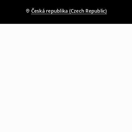
Česká republika (Czech Republic)
Ostatní zákazníci si také vybrali
Džínové kraťasy bermudy
Teplákové kraťasy s potiskem