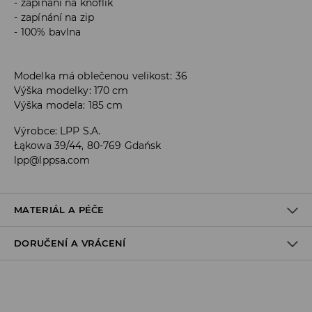
zapínání na knoflík
zapínání na zip
100% bavlna
Modelka má oblečenou velikost: 36
Výška modelky: 170 cm
Výška modela: 185 cm
Výrobce
:
LPP S.A.
Łąkowa 39/44, 80-769 Gdańsk
lpp@lppsa.com
MATERIÁL A PÉČE
DORUČENÍ A VRÁCENÍ
PRVNÍ MATERIÁL
:
100% BAVLNA
VÝROBEK SE NESMÍ BĚLIT
Zásady pro přepravu
PRÁT SAMOSTATNĚ NEBO S PODOBNÝMI BARVAMI