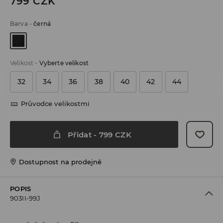
799
CZK
Barva
-
černá
Velikost
-
Vyberte velikost
32
34
36
38
40
42
44
Průvodce velikostmi
Přidat
-
799
CZK
Dostupnost na prodejně
POPIS
903II-99J