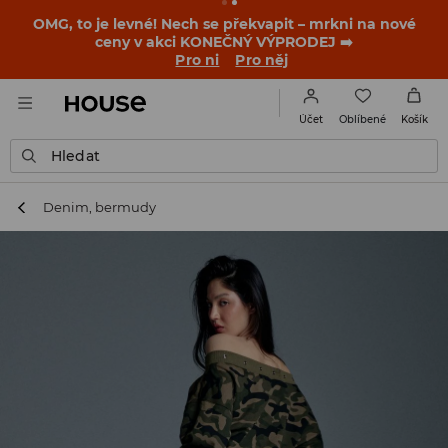
-30 % na PRODUKT DNE 🛍️ Podrobnosti o kupónu a akci
nalezneš ve svém zákaznickém účtu 💸
NAINSTALUJTE SI APLIKACI >>
Oblíbené
Účet
Košík
Hledat
Denim, bermudy