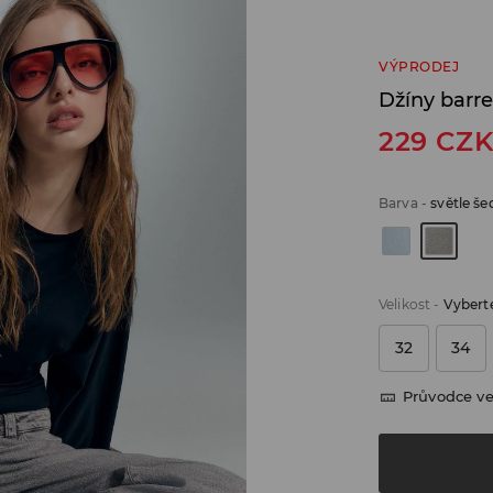
VÝPRODEJ
Džíny barrel
229
CZ
Barva
-
světle še
Velikost
-
Vyberte
32
34
Průvodce ve