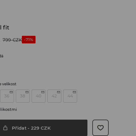
 fit
K
-71%
799
CZK
dá
 velikost
36
38
40
42
44
likostmi
Přidat
-
229
CZK