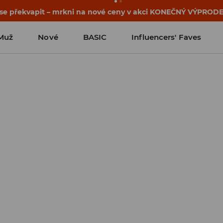
 se překvapit – mrkni na nové ceny v akci KONEČNÝ VÝPRODE
Muž
Nové
BASIC
Influencers' Faves