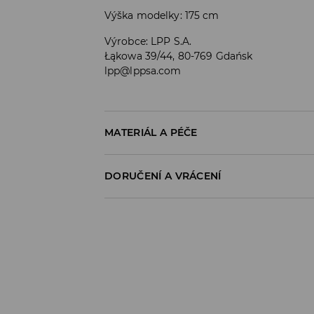
Výška modelky: 175 cm
Výrobce
:
LPP S.A.
Łąkowa 39/44, 80-769 Gdańsk
lpp@lppsa.com
MATERIÁL A PÉČE
PRVNÍ MATERIÁL
:
100% BAVLNA
DORUČENÍ A VRÁCENÍ
Zásady pro přepravu
Odběr v obchodě:
DOPRAVA ZDARMA
1-6 pracovní dny
DPD Pickup Point:
99 CZK
*