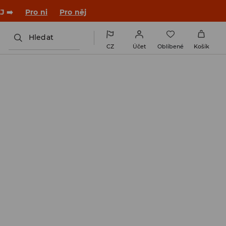
J ➡️
Pro ni
Pro něj
Hledat
CZ
Účet
Oblíbené
Košík