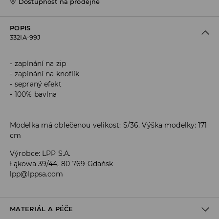
Dostupnost na prodejně
POPIS
332IA-99J
zapínání na zip
zapínání na knoflík
sepraný efekt
100% bavlna
Modelka má oblečenou velikost: S/36. Výška modelky: 171
cm
Výrobce
:
LPP S.A.
Łąkowa 39/44, 80-769 Gdańsk
lpp@lppsa.com
MATERIÁL A PÉČE