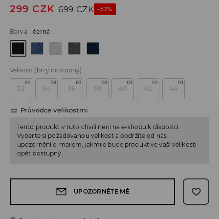
299
CZK
699
CZK
-57%
Barva
-
černá
Velikost
(brzy dostupný)
32
34
36
38
40
42
44
Průvodce velikostmi
Tento produkt v tuto chvíli není na e-shopu k dispozici.
Vyberte si požadovanou velikost a obdržíte od nás
upozornění e-mailem, jakmile bude produkt ve vaší velikosti
opět dostupný.
UPOZORNĚTE MĚ