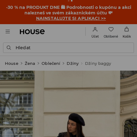
-30 % na PRODUKT DNE 🛍️ Podrobnosti o kupónu a akci
nalezneš ve svém zákaznickém účtu 💸
NAINSTALUJTE SI APLIKACI >>
Oblíbené
Účet
Košík
Hledat
House
Žena
Oblečení
Džíny
Džíny baggy