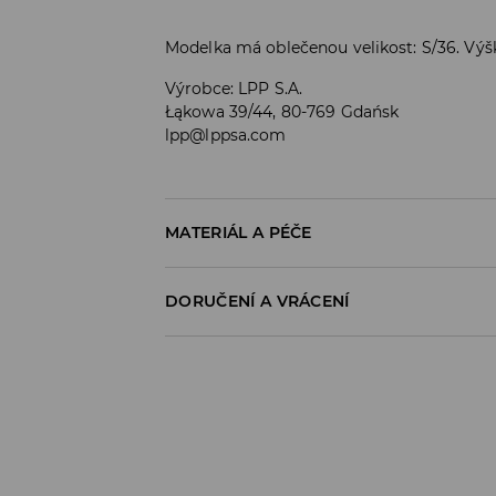
Modelka má oblečenou velikost: S/36. Výš
Výrobce
:
LPP S.A.
Łąkowa 39/44, 80-769 Gdańsk
lpp@lppsa.com
MATERIÁL A PÉČE
PRVNÍ MATERIÁL
:
100% BAVLNA
DORUČENÍ A VRÁCENÍ
Zásady pro přepravu
Odběr v obchodě:
DOPRAVA ZDARMA
1-6 pracovní dny
DPD Pickup Point: