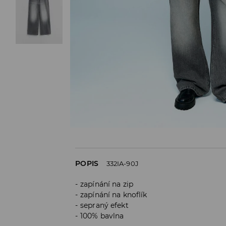
POPIS
332IA-90J
zapínání na zip
zapínání na knoflík
sepraný efekt
100% bavlna