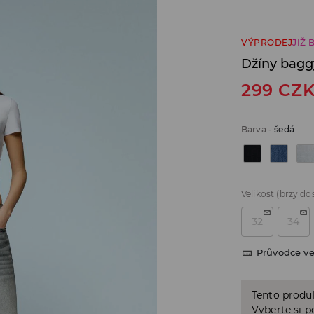
VÝPRODEJ
JIŽ 
Džíny bagg
299
CZ
Barva
-
šedá
Velikost
(brzy do
32
34
Průvodce ve
Tento produk
Vyberte si p