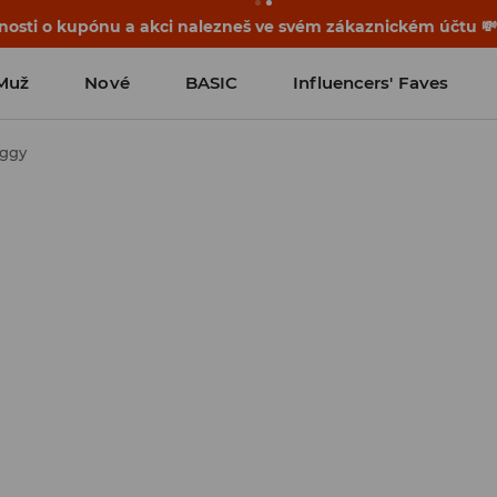
osti o kupónu a akci nalezneš ve svém zákaznickém účtu 
Muž
Nové
BASIC
Influencers' Faves
aggy