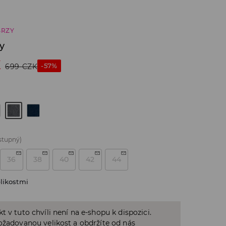
BRZY
y
K
-57%
699
CZK
stupný)
36
38
40
42
44
likostmi
t v tuto chvíli není na e-shopu k dispozici.
ožadovanou velikost a obdržíte od nás