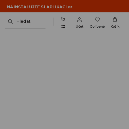

NAINSTALUJTE SI APLIKACI >>
Hledat
CZ
Účet
Oblíbené
Košík