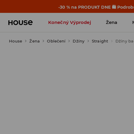
-30 % na PRODUKT DNE 🛍️ Podrobn
Konečný Výprodej
Žena
House
Žena
Oblečení
Džíny
Straight
Džíny b