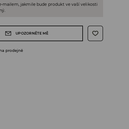
-mailem, jakmile bude produkt ve vaší velikosti
ný.
UPOZORNĚTE MĚ
na prodejně