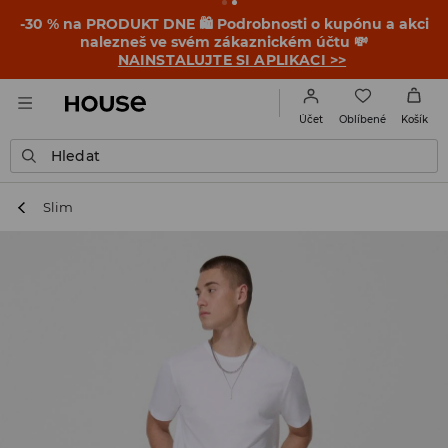
-30 % na PRODUKT DNE 🛍️ Podrobnosti o kupónu a akci
nalezneš ve svém zákaznickém účtu 💸
NAINSTALUJTE SI APLIKACI >>
Oblíbené
Účet
Košík
Hledat
Slim