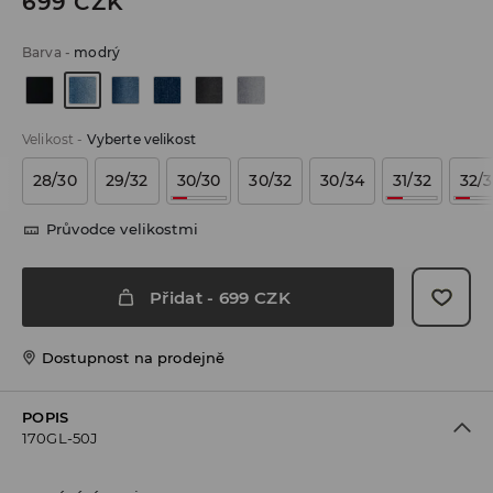
699
CZK
Barva
-
modrý
Velikost
-
Vyberte velikost
28/30
29/32
30/30
30/32
30/34
31/32
32/
Průvodce velikostmi
Přidat
-
699
CZK
Dostupnost na prodejně
POPIS
170GL-50J