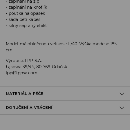
zapínání na zip
zapínání na knoflík
poutka na opasek
sada pěti kapes
silný sepraný efekt
Model má oblečenou velikost: L/40. Výška modela: 185
cm
Výrobce
:
LPP S.A.
Łąkowa 39/44, 80-769 Gdańsk
lpp@lppsa.com
MATERIÁL A PÉČE
DORUČENÍ A VRÁCENÍ
Materiál I
:
99% BAVLNA, 1% ELASTAN
PRÁT V PRAČCE PŘI MAX. TEPLOTĚ 30°C
Zásady pro přepravu