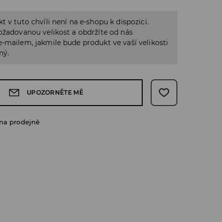
t v tuto chvíli není na e-shopu k dispozici.
ožadovanou velikost a obdržíte od nás
-mailem, jakmile bude produkt ve vaší velikosti
ný.
UPOZORNĚTE MĚ
na prodejně