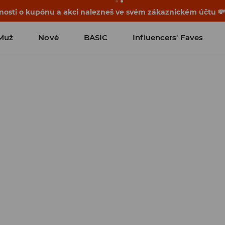
osti o kupónu a akci nalezneš ve svém zákaznickém účtu 
Muž
Nové
BASIC
Influencers' Faves