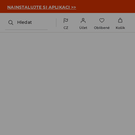

NAINSTALUJTE SI APLIKACI >>
Hledat
CZ
Účet
Oblíbené
Košík