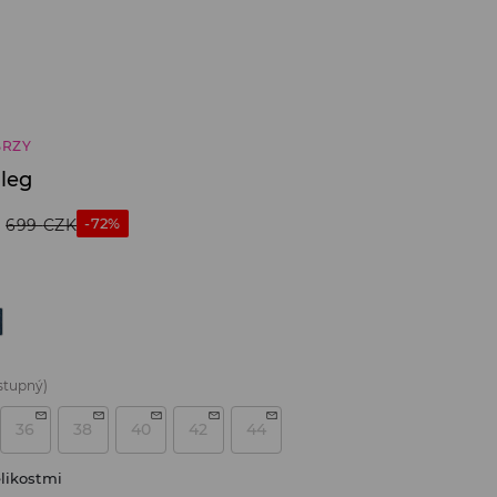
BRZY
 leg
-72%
699
CZK
stupný)
36
38
40
42
44
likostmi