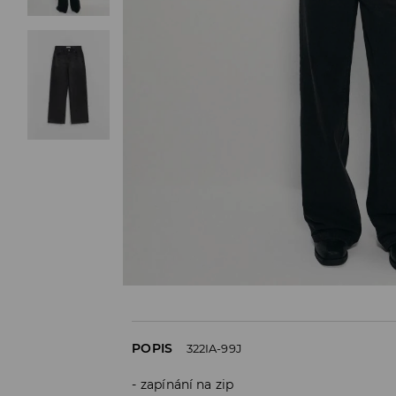
POPIS
322IA-99J
zapínání na zip