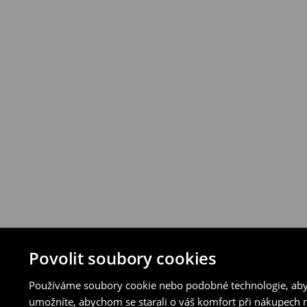
vybraných způsobů vrácení.
⟶
Podrobná pravidla vrácení
Povolit soubory cookies
Používáme soubory cookie nebo podobné technologie, abyc
umožníte, abychom se starali o váš komfort při nákupech n