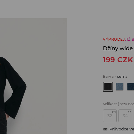
VÝPRODEJ
JIŽ 
Džíny wide
199
CZK
Barva
-
černá
Velikost
(brzy do
32
34
Průvodce ve