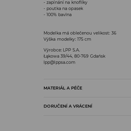
zapínání na knoflíky
poutka na opasek
100% bavlna
Modelka má oblečenou velikost: 36
Výška modelky: 175 cm
Výrobce
:
LPP S.A.
Łąkowa 39/44, 80-769 Gdańsk
lpp@lppsa.com
MATERIÁL A PÉČE
PRVNÍ MATERIÁL
:
100% BAVLNA
DORUČENÍ A VRÁCENÍ
PRÁT SAMOSTATNĚ NEBO S PODOBNÝMI BARV
Zásady pro přepravu
VÝROBEK SE NESMÍ BĚLIT