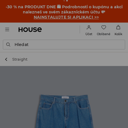
-30 % na PRODUKT DNE 🛍️ Podrobnosti o kupónu a akci
nalezneš ve svém zákaznickém účtu 💸
NAINSTALUJTE SI APLIKACI >>
Oblíbené
Účet
Košík
Hledat
Straight