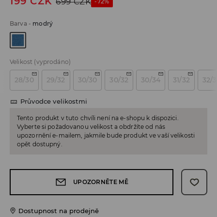
199
CZK
699
CZK
-72%
Barva
-
modrý
Velikost
(vyprodáno)
28/30
29/32
30/30
30/32
30/34
31/32
32/
Průvodce velikostmi
Tento produkt v tuto chvíli není na e-shopu k dispozici.
Vyberte si požadovanou velikost a obdržíte od nás
upozornění e-mailem, jakmile bude produkt ve vaší velikosti
opět dostupný.
UPOZORNĚTE MĚ
Dostupnost na prodejně