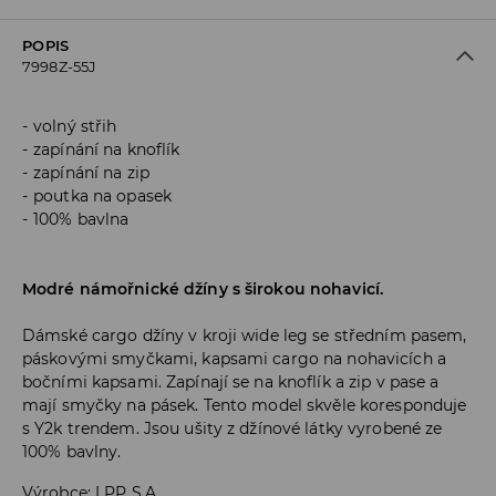
POPIS
7998Z-55J
volný střih
zapínání na knoflík
zapínání na zip
poutka na opasek
100% bavlna
Modré námořnické džíny s širokou nohavicí.
Dámské cargo džíny v kroji wide leg se středním pasem,
páskovými smyčkami, kapsami cargo na nohavicích a
bočními kapsami. Zapínají se na knoflík a zip v pase a
mají smyčky na pásek. Tento model skvěle koresponduje
s Y2k trendem. Jsou ušity z džínové látky vyrobené ze
100% bavlny.
Výrobce
:
LPP S.A.