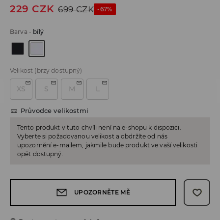
229
CZK
699
CZK
-67%
Barva
-
bílý
Velikost
(brzy dostupný)
XS
S
M
L
Průvodce velikostmi
Tento produkt v tuto chvíli není na e-shopu k dispozici.
Vyberte si požadovanou velikost a obdržíte od nás
upozornění e-mailem, jakmile bude produkt ve vaší velikosti
opět dostupný.
UPOZORNĚTE MĚ