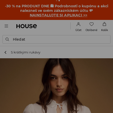
-30 % na PRODUKT DNE 🛍️ Podrobnosti o kupónu a akci
nalezneš ve svém zákaznickém účtu 💸
NAINSTALUJTE SI APLIKACI >>
Oblíbené
Účet
Košík
Hledat
S krátkými rukávy