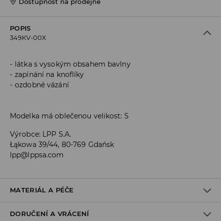
Dostupnost na prodejně
POPIS
349KV-00X
látka s vysokým obsahem bavlny
zapínání na knoflíky
ozdobné vázání
Modelka má oblečenou velikost: S
Výrobce
:
LPP S.A.
Łąkowa 39/44, 80-769 Gdańsk
lpp@lppsa.com
MATERIÁL A PÉČE
DORUČENÍ A VRÁCENÍ
PRVNÍ MATERIÁL
:
77% BAVLNA, 20% POLYIMID, 3% ELASTAN