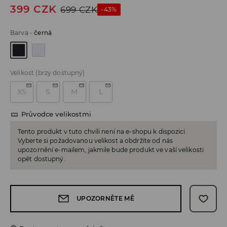
399
CZK
699
CZK
-43%
Barva
-
černá
Velikost
(brzy dostupný)
XS
S
M
L
Průvodce velikostmi
Tento produkt v tuto chvíli není na e-shopu k dispozici.
Vyberte si požadovanou velikost a obdržíte od nás
upozornění e-mailem, jakmile bude produkt ve vaší velikosti
opět dostupný.
UPOZORNĚTE MĚ