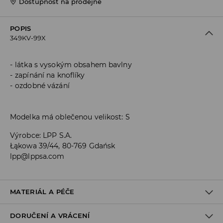
Dostupnost na prodejně
POPIS
349KV-99X
látka s vysokým obsahem bavlny
zapínání na knoflíky
ozdobné vázání
Modelka má oblečenou velikost: S
Výrobce
:
LPP S.A.
Łąkowa 39/44, 80-769 Gdańsk
lpp@lppsa.com
MATERIÁL A PÉČE
DORUČENÍ A VRÁCENÍ
PRVNÍ MATERIÁL
:
77% BAVLNA, 20% POLYIMID, 3% ELASTAN