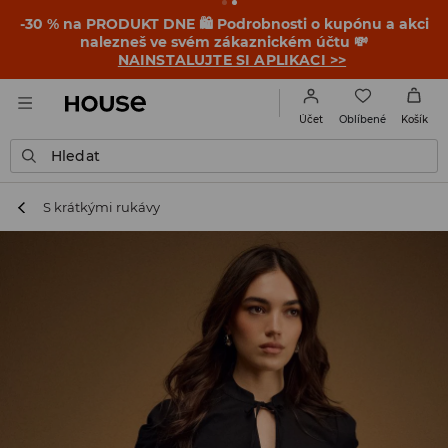
-30 % na PRODUKT DNE 🛍️ Podrobnosti o kupónu a akci
nalezneš ve svém zákaznickém účtu 💸
NAINSTALUJTE SI APLIKACI >>
Oblíbené
Účet
Košík
Hledat
S krátkými rukávy