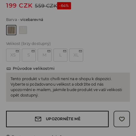
199
CZK
559
CZK
-64%
Barva
-
vícebarevná
Velikost
(brzy dostupný)
XS
S
M
L
XL
Průvodce velikostmi
Tento produkt v tuto chvíli není na e-shopu k dispozici.
Vyberte si požadovanou velikost a obdržíte od nás
upozornění e-mailem, jakmile bude produkt ve vaší velikosti
opět dostupný.
UPOZORNĚTE MĚ