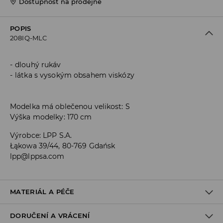
Dostupnost na prodejně
POPIS
208IQ-MLC
dlouhý rukáv
látka s vysokým obsahem viskózy
Modelka má oblečenou velikost: S
Výška modelky: 170 cm
Výrobce
:
LPP S.A.
Łąkowa 39/44, 80-769 Gdańsk
lpp@lppsa.com
MATERIÁL A PÉČE
DORUČENÍ A VRÁCENÍ
PRVNÍ MATERIÁL
:
60% VISKÓZA, 22% POLYAMID, 15% POLYESTER,