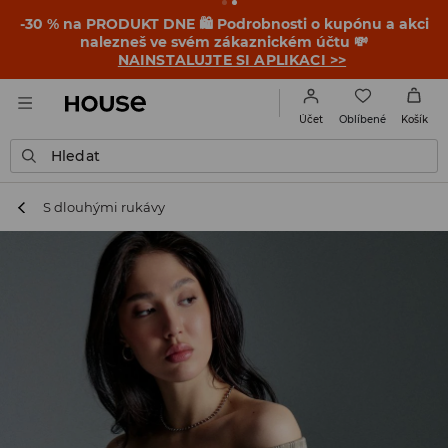
-30 % na PRODUKT DNE 🛍️ Podrobnosti o kupónu a akci
nalezneš ve svém zákaznickém účtu 💸
NAINSTALUJTE SI APLIKACI >>
Oblíbené
Účet
Košík
Hledat
S dlouhými rukávy