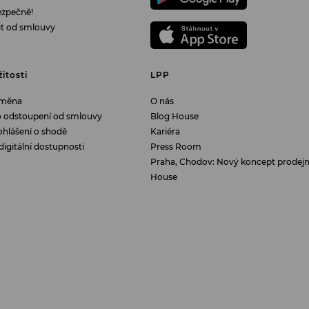
ezpečně!
it od smlouvy
žitosti
LPP
ýměna
O nás
o odstoupení od smlouvy
Blog House
ohlášení o shodě
Kariéra
digitální dostupnosti
Press Room
Praha, Chodov: Nový koncept prodej
House