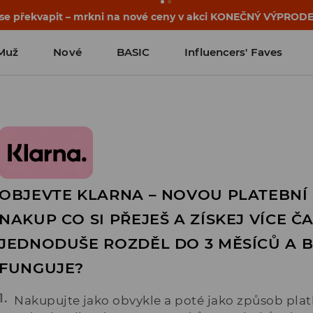
 se překvapit – mrkni na nové ceny v akci KONEČNÝ VÝPRODE
Muž
Nové
BASIC
Influencers' Faves
OBJEVTE KLARNA – NOVOU PLATEBNÍ
NAKUP CO SI PŘEJEŠ A ZÍSKEJ VÍCE Č
JEDNODUŠE ROZDĚL DO 3 MĚSÍCŮ A 
FUNGUJE?
Nakupujte jako obvykle a poté jako způsob platb