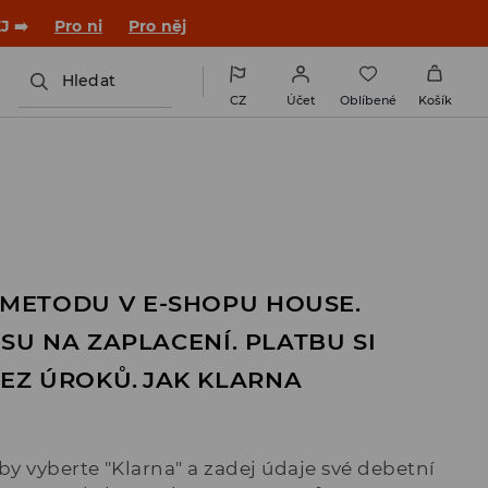
J ➡️
Pro ni
Pro něj
Hledat
CZ
Účet
Oblíbené
Košík
 METODU V E-SHOPU HOUSE.
ASU NA ZAPLACENÍ. PLATBU SI
BEZ ÚROKŮ.
JAK KLARNA
y vyberte "Klarna" a zadej údaje své debetní