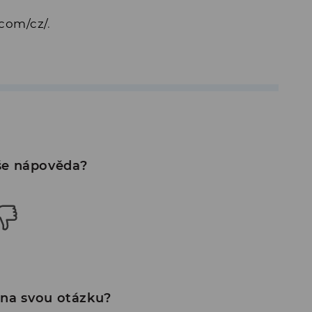
com/cz/
.
e nápověda?
 na svou otázku?