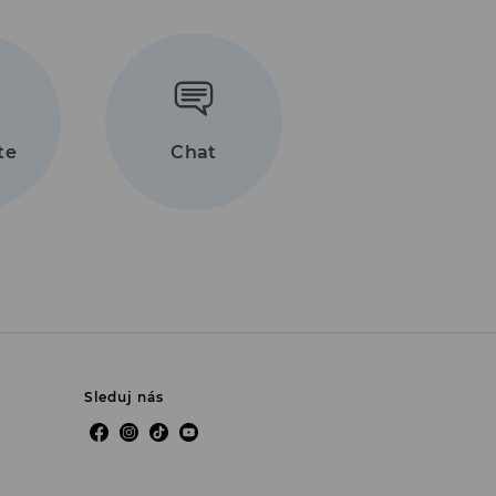
96
3
te
Chat
Sleduj nás