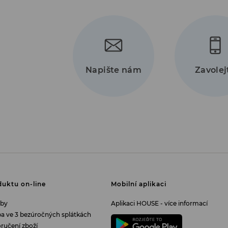
+420 2
330 71
Napište nám
Zavolej
uktu on-line
Mobilní aplikaci
tby
Aplikaci HOUSE - více informací
tba ve 3 bezúročných splátkách
ručení zboží