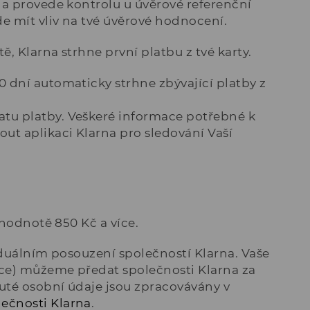
na provede kontrolu u úvěrové referenční
de mít vliv na tvé úvěrové hodnocení.
ě, Klarna strhne první platbu z tvé karty.
0 dní automaticky strhne zbývající platby z
atu platby. Veškeré informace potřebné k
out aplikaci Klarna pro sledování Vaší
 hodnotě 850 Kč a více.
iduálním posouzení společností Klarna. Vaše
vce) můžeme předat společnosti Klarna za
uté osobní údaje jsou zpracovávány v
ečnosti Klarna
.