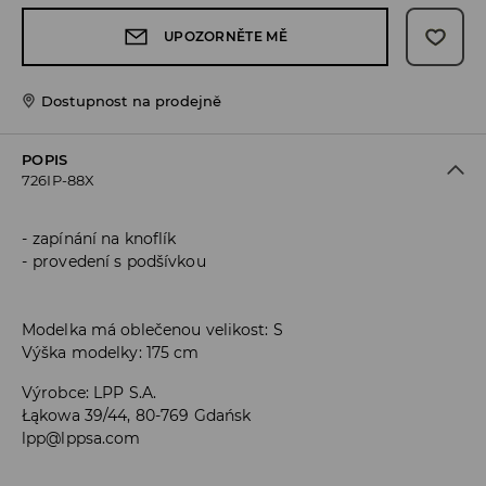
UPOZORNĚTE MĚ
Dostupnost na prodejně
POPIS
726IP-88X
zapínání na knoflík
provedení s podšívkou
Modelka má oblečenou velikost: S
Výška modelky: 175 cm
Výrobce
:
LPP S.A.
Łąkowa 39/44, 80-769 Gdańsk
lpp@lppsa.com