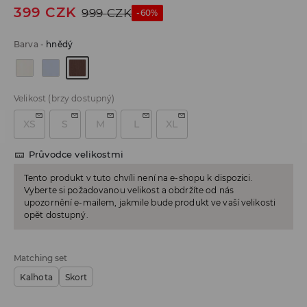
399
CZK
999
CZK
-60%
Barva
-
hnědý
Velikost
(brzy dostupný)
XS
S
M
L
XL
Průvodce velikostmi
Tento produkt v tuto chvíli není na e-shopu k dispozici.
Vyberte si požadovanou velikost a obdržíte od nás
upozornění e-mailem, jakmile bude produkt ve vaší velikosti
opět dostupný.
Matching set
Kalhota
Skort