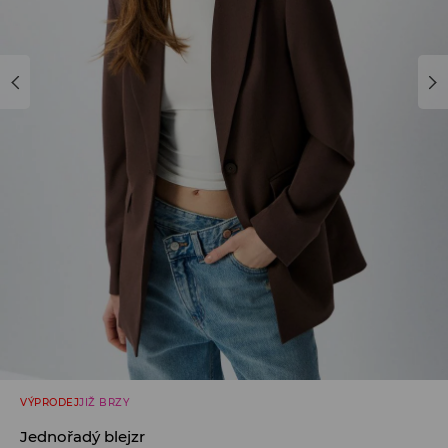
VÝPRODEJ
JIŽ BRZY
Jednořadý blejzr