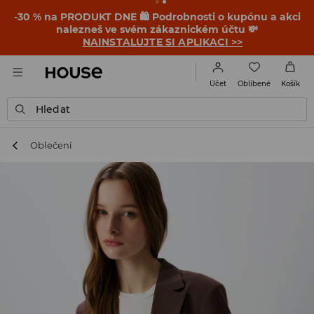
-30 % na PRODUKT DNE 🛍️ Podrobnosti o kupónu a akci
nalezneš ve svém zákaznickém účtu 💸
NAINSTALUJTE SI APLIKACI >>
Oblíbené
Účet
Košík
Hledat
Oblečení