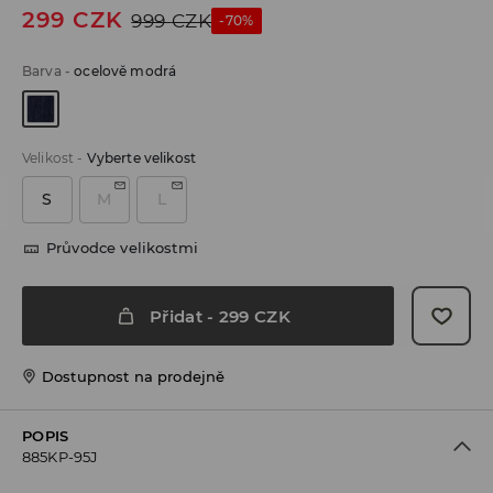
299
CZK
999
CZK
-70%
Barva
-
ocelově modrá
Velikost
-
Vyberte velikost
S
M
L
Průvodce velikostmi
Přidat
-
299
CZK
Dostupnost na prodejně
POPIS
885KP-95J