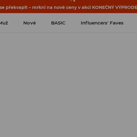
osti o kupónu a akci nalezneš ve svém zákaznickém účtu 
Muž
Nové
BASIC
Influencers' Faves