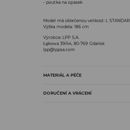
poutka na opasek
Model má oblečenou velikost: L STANDA
Výška modela: 186 cm
Výrobce
:
LPP S.A.
Łąkowa 39/44, 80-769 Gdańsk
lpp@lppsa.com
MATERIÁL A PÉČE
PRVNÍ MATERIÁL
:
53% BAVLNA, 44% POLYESTE
DORUČENÍ A VRÁCENÍ
1. PODEŠÍVKA
:
80% POLYESTER, 20% BAVLNA
Zásady pro přepravu
Odběr v obchodě:
DOPRAVA ZDARMA