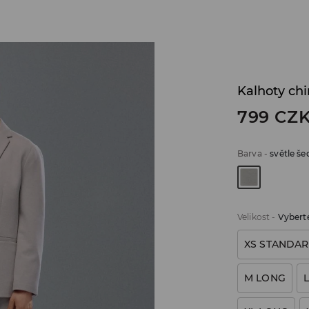
Kalhoty ch
799
CZ
Barva
-
světle še
Velikost
-
Vyberte
XS STANDA
M LONG