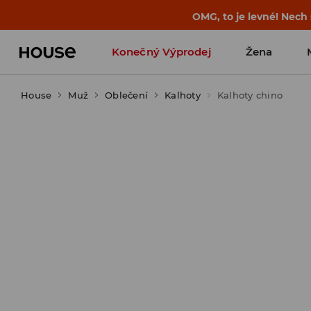
-30 % na PRODUKT DNE 🛍️ Podrobn
Konečný Výprodej
Žena
House
Muž
Oblečení
Kalhoty
Kalhoty chino