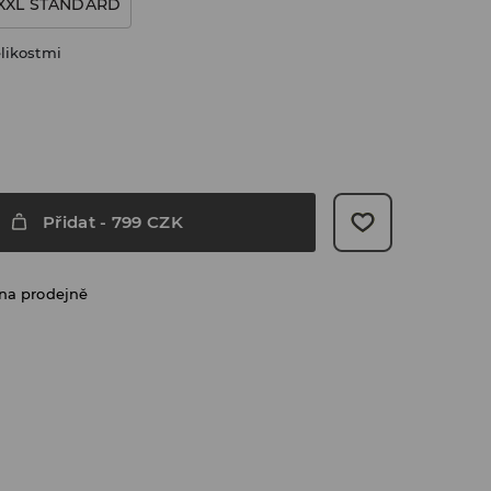
XXL STANDARD
likostmi
Přidat
-
799
CZK
na prodejně