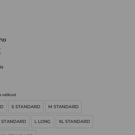
ino
K
dá
 velikost
RD
S STANDARD
M STANDARD
L STANDARD
L LONG
XL STANDARD