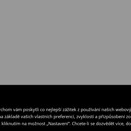
hom vám poskytli co nejlepší zážitek z používání našich webov
a základě vašich vlastních preferencí, zvyklostí a přizpůsobení 
 kliknutím na možnost „Nastavení“. Chcete-li se dozvědět více, 