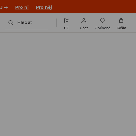

NAINSTALUJTE SI APLIKACI >>
Hledat
CZ
Účet
Oblíbené
Košík