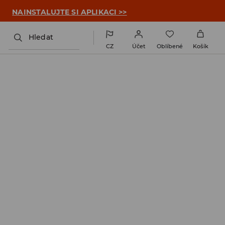

NAINSTALUJTE SI APLIKACI >>
Hledat
CZ
Účet
Oblíbené
Košík