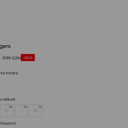
gers
K
-64%
999
CZK
cká modrá
 velikost
M
L
XL
likostmi