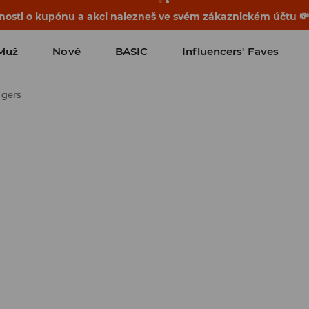
osti o kupónu a akci nalezneš ve svém zákaznickém účtu 
Muž
Nové
BASIC
Influencers' Faves
ggers