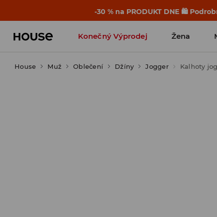
-30 % na PRODUKT DNE 🛍️ Podrobn
Konečný Výprodej
Žena
House
Muž
Oblečení
Džíny
Jogger
Kalhoty jo