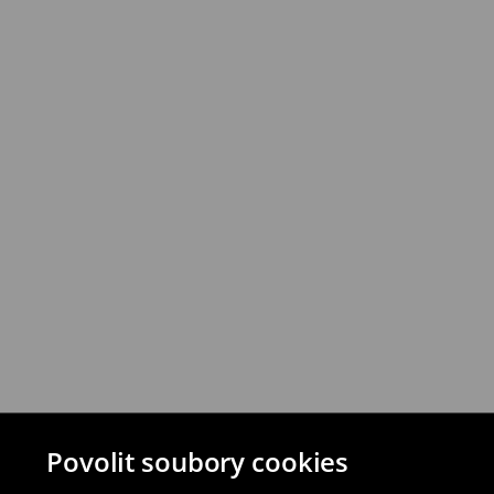
Produkty můžete vrátit do 30 dnů v prod
vybraných způsobů vrácení.
⟶
Podrobná pravidla vrácení
Povolit soubory cookies