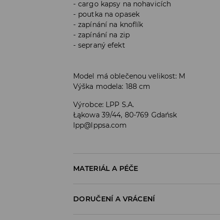
cargo kapsy na nohavicích
poutka na opasek
zapínání na knoflík
zapínání na zip
sepraný efekt
Model má oblečenou velikost: M
Výška modela: 188 cm
Výrobce
:
LPP S.A.
Łąkowa 39/44, 80-769 Gdańsk
lpp@lppsa.com
MATERIÁL A PÉČE
Materiál I
:
100% BAVLNA
DORUČENÍ A VRÁCENÍ
PRÁT V PRAČCE PŘI MAX. TEPLOTĚ 30°C
Zásady pro přepravu