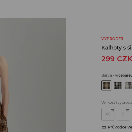
VÝPRODEJ
Kalhoty s 
299
CZ
Barva
-
vícebare
Velikost
(vyprod
XS
S
Průvodce ve