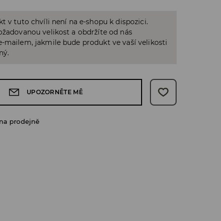
t v tuto chvíli není na e-shopu k dispozici.
ožadovanou velikost a obdržíte od nás
-mailem, jakmile bude produkt ve vaší velikosti
ný.
UPOZORNĚTE MĚ
na prodejně