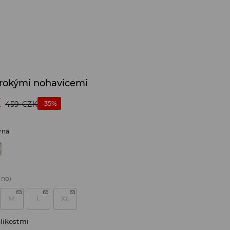
širokými nohavicemi
K
-35%
459
CZK
vná
áno)
M
L
XL
likostmi