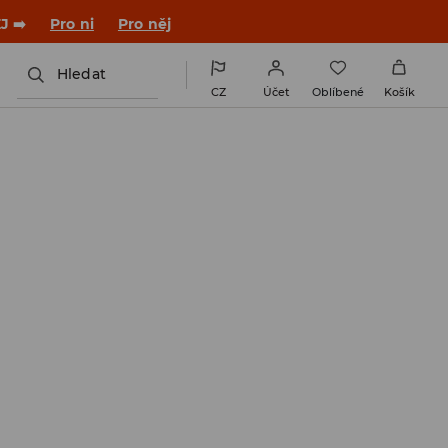

NAINSTALUJTE SI APLIKACI >>
Hledat
CZ
Účet
Oblíbené
Košík