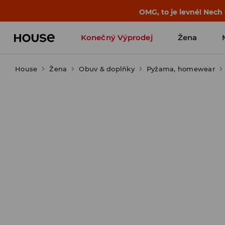
-30 % na PRODUKT DNE 🛍️ Podrobn
Konečný Výprodej
Žena
House
Žena
Obuv & doplňky
Pyžama, homewear