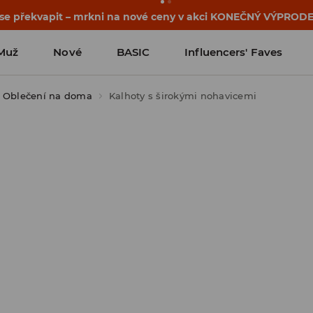
osti o kupónu a akci nalezneš ve svém zákaznickém účtu 
Muž
Nové
BASIC
Influencers' Faves
Oblečení na doma
Kalhoty s širokými nohavicemi