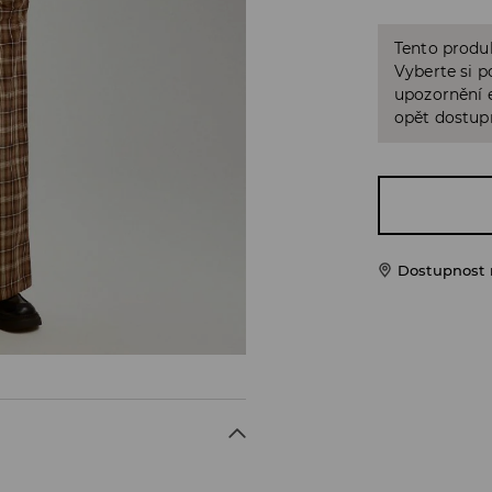
Tento produk
Vyberte si p
upozornění e
opět dostup
Dostupnost 