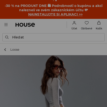
-30 % na PRODUKT DNE 🛍️ Podrobnosti o kupónu a akci
nalezneš ve svém zákaznickém účtu 💸
NAINSTALUJTE SI APLIKACI >>
Oblíbené
Účet
Košík
Hledat
Loose