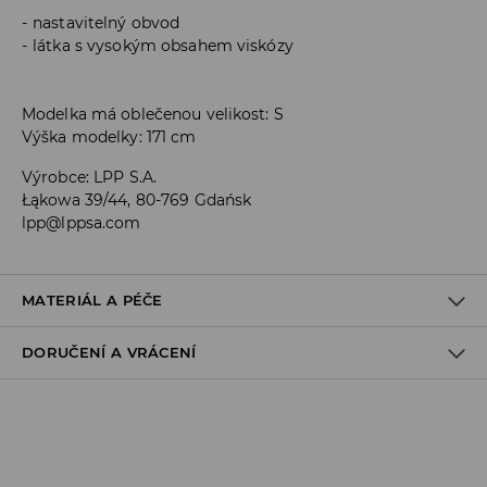
nastavitelný obvod
látka s vysokým obsahem viskózy
Modelka má oblečenou velikost: S
Výška modelky: 171 cm
Výrobce
:
LPP S.A.
Łąkowa 39/44, 80-769 Gdańsk
lpp@lppsa.com
MATERIÁL A PÉČE
DORUČENÍ A VRÁCENÍ
PRVNÍ MATERIÁL
:
95% VISKÓZA, 5% ELASTAN
PRÁT S PODOBNÝMI BARVAMI
Zásady pro přepravu
VÝROBEK SE NESMÍ BĚLIT
Odběr v obchodě:
PRÁT V PRAČCE PŘI MAX. TEPLOTĚ 30°C - ŠETRNÝ
DOPRAVA ZDARMA
PROGRAM