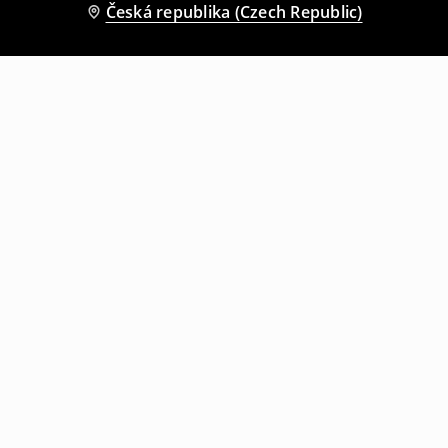
Česká republika (Czech Republic)
Ostatní zákazníci si také vybrali
Kalhoty s širokými nohavicemi
Krátká halenka s dlouhými rukávy
759
CZK
279
CZK
359
CZK