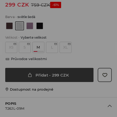
299
CZK
759
CZK
-61%
Barva
-
světle šedá
Velikost
-
Vyberte velikost
XS
S
M
L
XL
Průvodce velikostmi
Přidat
-
299
CZK
Dostupnost na prodejně
POPIS
726JL-09M