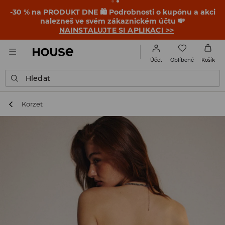
-30 % na PRODUKT DNE 🛍️ Podrobnosti o kupónu a akci
nalezneš ve svém zákaznickém účtu 💸
NAINSTALUJTE SI APLIKACI >>
Oblíbené
Účet
Košík
Hledat
Korzet