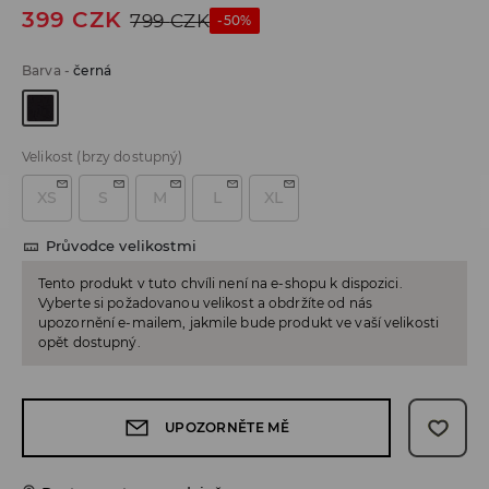
399
CZK
799
CZK
-50%
Barva
-
černá
Velikost
(brzy dostupný)
XS
S
M
L
XL
Průvodce velikostmi
Tento produkt v tuto chvíli není na e-shopu k dispozici.
Vyberte si požadovanou velikost a obdržíte od nás
upozornění e-mailem, jakmile bude produkt ve vaší velikosti
opět dostupný.
UPOZORNĚTE MĚ