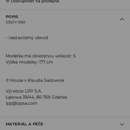
Dostupnost na prodejně
POPIS
050IY-99X
nastavitelný obvod
Modelka má oblečenou velikost: S
Výška modelky: 177 cm
© House x Klaudia Sadownik
Výrobce
:
LPP S.A.
Łąkowa 39/44, 80-769 Gdańsk
lpp@lppsa.com
MATERIÁL A PÉČE