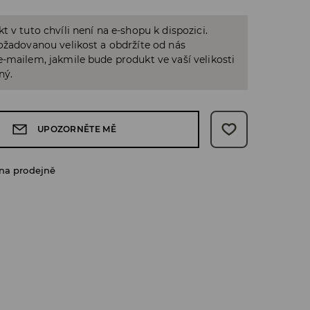
t v tuto chvíli není na e-shopu k dispozici.
ožadovanou velikost a obdržíte od nás
-mailem, jakmile bude produkt ve vaší velikosti
ný.
UPOZORNĚTE MĚ
na prodejně