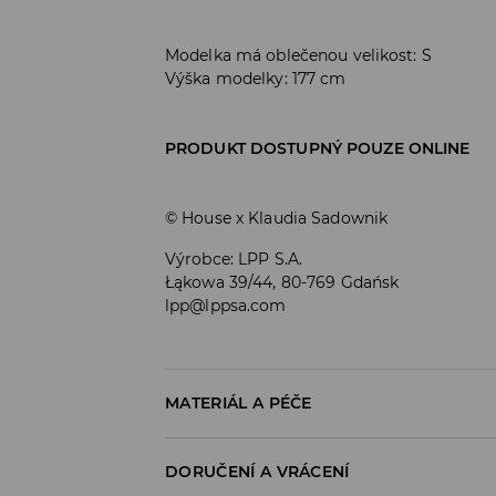
Modelka má oblečenou velikost: S
Výška modelky: 177 cm
PRODUKT DOSTUPNÝ POUZE ONLINE
© House x Klaudia Sadownik
Výrobce
:
LPP S.A.
Łąkowa 39/44, 80-769 Gdańsk
lpp@lppsa.com
MATERIÁL A PÉČE
PRVNÍ MATERIÁL
:
97% POLYESTER, 3% ELASTA
DORUČENÍ A VRÁCENÍ