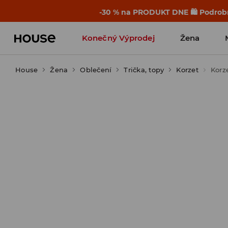
-30 % na PRODUKT DNE 🛍️ Podrobn
Konečný Výprodej
Žena
House
Žena
Oblečení
Trička, topy
Korzet
Korz