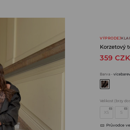
VÝPRODEJ
KLA
Korzetový 
359
CZ
Barva
-
vícebare
Velikost
(brzy do
XS
S
Průvodce ve