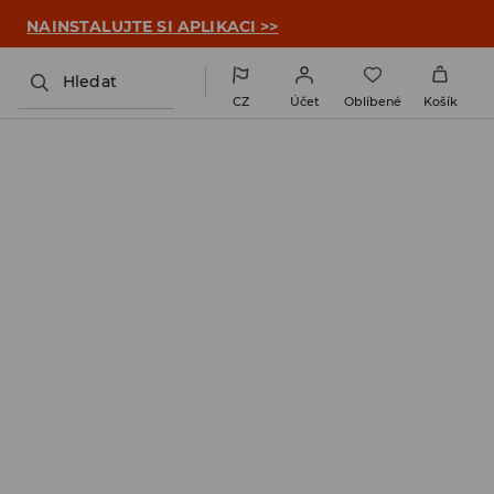

NAINSTALUJTE SI APLIKACI >>
Hledat
CZ
Účet
Oblíbené
Košík