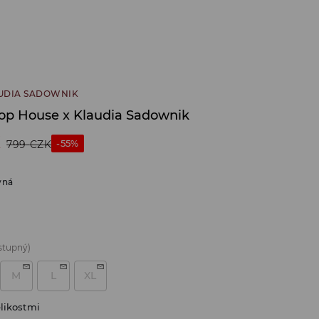
UDIA SADOWNIK
top House x Klaudia Sadownik
K
-55%
799
CZK
vná
stupný)
M
L
XL
likostmi