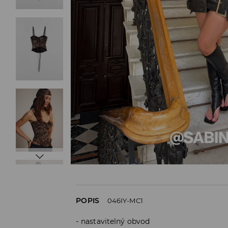
POPIS
046IY-MC1
nastavitelný obvod