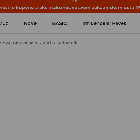
osti o kupónu a akci nalezneš ve svém zákaznickém účtu 
Muž
Nové
BASIC
Influencers' Faves
etový top House x Klaudia Sadownik