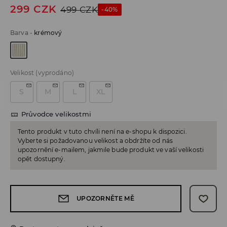
299
CZK
499
CZK
-40%
Barva
-
krémový
Velikost
(vyprodáno)
S
M
L
XL
Průvodce velikostmi
Tento produkt v tuto chvíli není na e-shopu k dispozici.
Vyberte si požadovanou velikost a obdržíte od nás
upozornění e-mailem, jakmile bude produkt ve vaší velikosti
opět dostupný.
UPOZORNĚTE MĚ