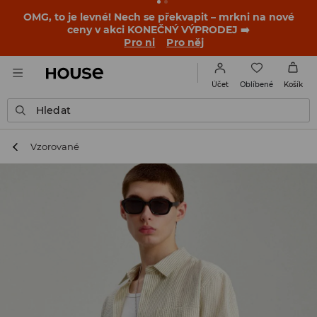
-30 % na PRODUKT DNE 🛍️ Podrobnosti o kupónu a akci
nalezneš ve svém zákaznickém účtu 💸
NAINSTALUJTE SI APLIKACI >>
Oblíbené
Účet
Košík
Hledat
Vzorované