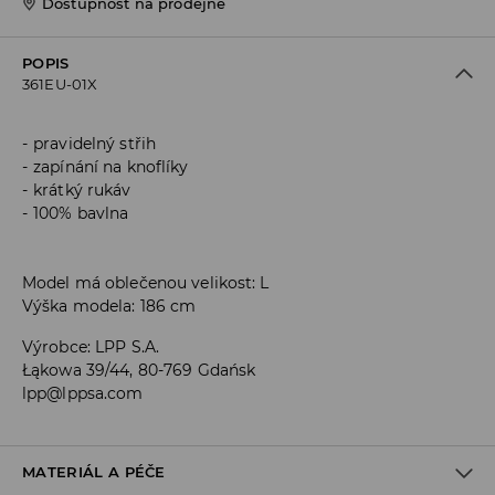
Dostupnost na prodejně
POPIS
361EU-01X
pravidelný střih
zapínání na knoflíky
krátký rukáv
100% bavlna
Model má oblečenou velikost: L
Výška modela: 186 cm
Výrobce
:
LPP S.A.
Łąkowa 39/44, 80-769 Gdańsk
lpp@lppsa.com
MATERIÁL A PÉČE