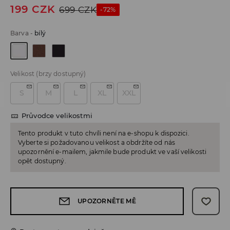
199
CZK
699
CZK
-72%
Barva
-
bílý
Velikost
(brzy dostupný)
S
M
L
XL
XXL
Průvodce velikostmi
Tento produkt v tuto chvíli není na e-shopu k dispozici.
Vyberte si požadovanou velikost a obdržíte od nás
upozornění e-mailem, jakmile bude produkt ve vaší velikosti
opět dostupný.
UPOZORNĚTE MĚ