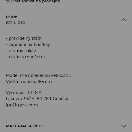
Dostupnost na prodejně
POPIS
622IL-08X
pravidelný střih
zapínání na knoflíky
dlouhý rukáv
rukáv s manžetou
Model má oblečenou velikost: L
Výška modela: 185 cm
Výrobce
:
LPP S.A.
Łąkowa 39/44, 80-769 Gdańsk
lpp@lppsa.com
MATERIÁL A PÉČE