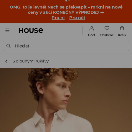
-30 % na PRODUKT DNE 🛍️ Podrobnosti o kupónu a akci
nalezneš ve svém zákaznickém účtu 💸
NAINSTALUJTE SI APLIKACI >>
Oblíbené
Účet
Košík
Hledat
S dlouhými rukávy