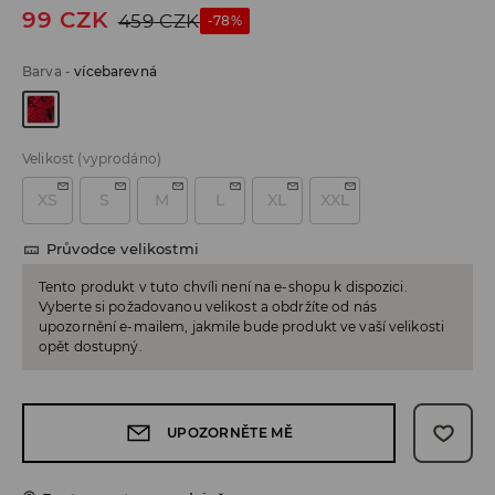
99
CZK
459
CZK
-78%
Barva
-
vícebarevná
Velikost
(vyprodáno)
XS
S
M
L
XL
XXL
Průvodce velikostmi
Tento produkt v tuto chvíli není na e-shopu k dispozici.
Vyberte si požadovanou velikost a obdržíte od nás
upozornění e-mailem, jakmile bude produkt ve vaší velikosti
opět dostupný.
UPOZORNĚTE MĚ