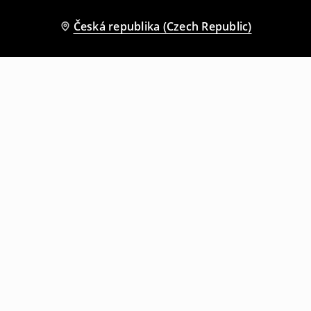
Česká republika (Czech Republic)
Ostatní zákazníci si také vybrali
Koupací kraťasy
Koupací kraťasy