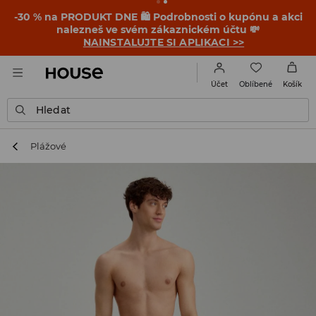
-30 % na PRODUKT DNE 🛍️ Podrobnosti o kupónu a akci
nalezneš ve svém zákaznickém účtu 💸
NAINSTALUJTE SI APLIKACI >>
Oblíbené
Účet
Košík
Hledat
Plážové