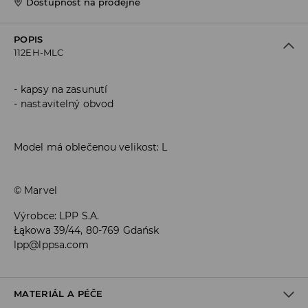
Dostupnost na prodejně
POPIS
112EH-MLC
kapsy na zasunutí
nastavitelný obvod
Model má oblečenou velikost: L
© Marvel
Výrobce
:
LPP S.A.
Łąkowa 39/44, 80-769 Gdańsk
lpp@lppsa.com
MATERIÁL A PÉČE