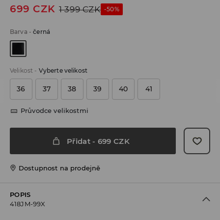
699
CZK
1 399
CZK
-50%
Barva
-
černá
Velikost
-
Vyberte velikost
36
37
38
39
40
41
Průvodce velikostmi
Přidat
-
699
CZK
Dostupnost na prodejně
POPIS
418JM-99X