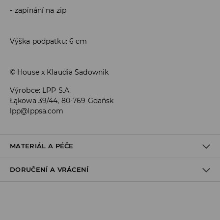
zapínání na zip
Výška podpatku: 6 cm
© House x Klaudia Sadownik
Výrobce
:
LPP S.A.
Łąkowa 39/44, 80-769 Gdańsk
lpp@lppsa.com
MATERIÁL A PÉČE
DORUČENÍ A VRÁCENÍ
VRCHNÍ ČÁST
:
100% POLYURETAN
STÉLKA
:
100% POLYURETAN
PODEŠVA
:
100% TPR
Zásady pro přepravu
Odběr v obchodě: