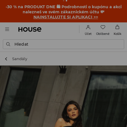
-30 % na PRODUKT DNE 🛍️ Podrobnosti o kupónu a akci
nalezneš ve svém zákaznickém účtu 💸
NAINSTALUJTE SI APLIKACI >>
Oblíbené
Účet
Košík
Hledat
Sandály