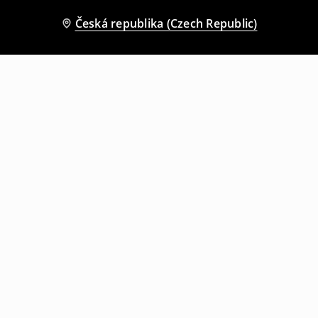
Česká republika (Czech Republic)
Ostatní zákazníci si také vybrali
Kozačky na podpatku
Sandály na vysokém podpatku