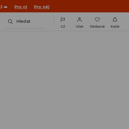
J ➡️
Pro ni
Pro něj
Hledat
CZ
Účet
Oblíbené
Košík