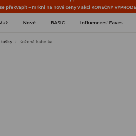
 se překvapit – mrkni na nové ceny v akci KONEČNÝ VÝPRODE
Muž
Nové
BASIC
Influencers' Faves
 tašky
Kožená kabelka