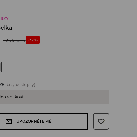
BRZY
elka
K
-57%
1 399
CZK
ZE
(brzy dostupný)
dna velikost
UPOZORNĚTE MĚ