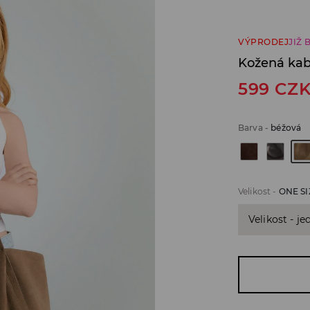
VÝPRODEJ
JIŽ 
Kožená kab
599
CZ
Barva
-
béžová
Velikost
-
ONE SI
Velikost - je