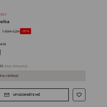
BRZY
elka
K
-57%
1 399
CZK
nědá
ZE
(brzy dostupný)
dna velikost
UPOZORNĚTE MĚ