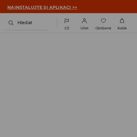

NAINSTALUJTE SI APLIKACI >>
Hledat
CZ
Účet
Oblíbené
Košík