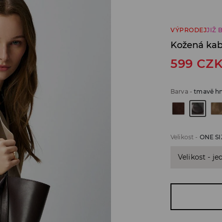
VÝPRODEJ
JIŽ 
Kožená kab
599
CZ
Barva
-
tmavě h
Velikost
-
ONE SI
Velikost - je