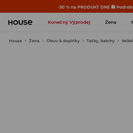
-30 % na PRODUKT DNE 🛍️ Podrobn
Konečný Výprodej
Žena
House
Žena
Obuv & doplňky
Tašky, batohy
Velké