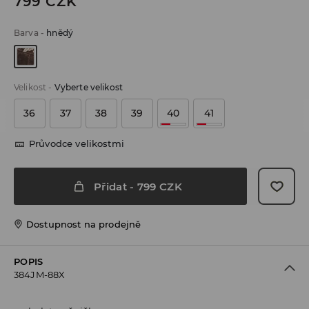
799
CZK
Barva
-
hnědý
Velikost
-
Vyberte velikost
36
37
38
39
40
41
Průvodce velikostmi
Přidat
-
799
CZK
Dostupnost na prodejně
POPIS
384JM-88X