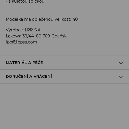
s kulatou špičkou
Modelka má oblečenou velikost: 40
Výrobce
:
LPP S.A.
Łąkowa 39/44, 80-769 Gdańsk
lpp@lppsa.com
MATERIÁL A PÉČE
DORUČENÍ A VRÁCENÍ
VRCHNÍ ČÁST
:
100% KŮŽE
STÉLKA
:
100% POLYURETAN
PODEŠVA
:
100% SYNTETICKÝ KAUČUK
Zásady pro přepravu
VÝROBEK SE NESMÍ BĚLIT
Odběr v obchodě:
VÝROBEK SE NESMÍ ŽEHLIT
DOPRAVA ZDARMA
1-6 pracovní dny
NEČISTIT CHEMICKY
DPD Pickup Point: