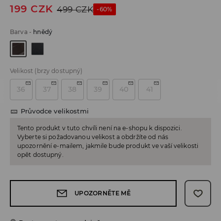
199
CZK
499
CZK
-60%
Barva
-
hnědý
Velikost
(brzy dostupný)
36
37
38
39
40
41
Průvodce velikostmi
Tento produkt v tuto chvíli není na e-shopu k dispozici.
Vyberte si požadovanou velikost a obdržíte od nás
upozornění e-mailem, jakmile bude produkt ve vaší velikosti
opět dostupný.
UPOZORNĚTE MĚ