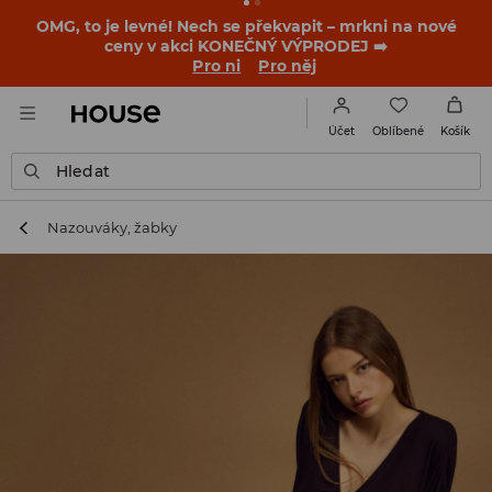
-30 % na PRODUKT DNE 🛍️ Podrobnosti o kupónu a akci
nalezneš ve svém zákaznickém účtu 💸
NAINSTALUJTE SI APLIKACI >>
Oblíbené
Účet
Košík
Hledat
Nazouváky, žabky