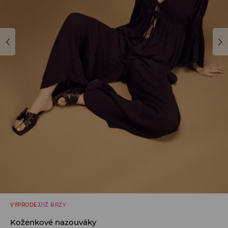
VÝPRODEJ
JIŽ BRZY
Koženkové nazouváky