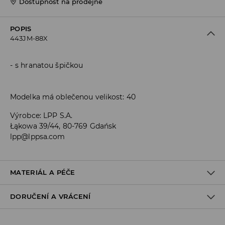
Dostupnost na prodejně
POPIS
443JM-88X
s hranatou špičkou
Modelka má oblečenou velikost: 40
Výrobce
:
LPP S.A.
Łąkowa 39/44, 80-769 Gdańsk
lpp@lppsa.com
MATERIÁL A PÉČE
DORUČENÍ A VRÁCENÍ
VRCHNÍ ČÁST
:
100% POLYURETAN
STÉLKA
:
100% POLYURETAN
PODEŠVA
:
100% SYNTETICKÝ KAUČUK
Zásady pro přepravu