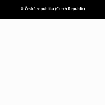
Česká republika (Czech Republic)
Ostatní zákazníci si také vybrali
Krajková halenka
Košile