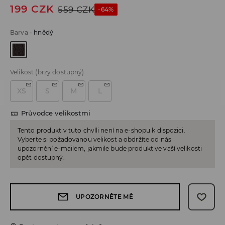
199
CZK
559
CZK
-64%
Barva
-
hnědý
Velikost
(brzy dostupný)
XS
S
M
L
Průvodce velikostmi
Tento produkt v tuto chvíli není na e-shopu k dispozici.
Vyberte si požadovanou velikost a obdržíte od nás
upozornění e-mailem, jakmile bude produkt ve vaší velikosti
opět dostupný.
UPOZORNĚTE MĚ