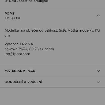
Dostupnost na prodejně
POPIS
193IQ-88X
Modelka má oblečenou velikost: S/36. Výška modelky: 173
cm
Výrobce
:
LPP S.A.
Łąkowa 39/44, 80-769 Gdańsk
lpp@lppsa.com
MATERIÁL A PÉČE
DORUČENÍ A VRÁCENÍ
PRVNÍ MATERIÁL
:
92% POLYAMID, 8% ELASTAN
PRÁT SAMOSTATNĚ NEBO S PODOBNÝMI BARVAMI
Zásady pro přepravu
VÝROBEK SE NESMÍ BĚLIT