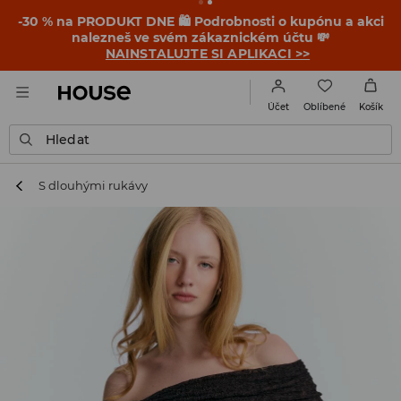
-30 % na PRODUKT DNE 🛍️ Podrobnosti o kupónu a akci
nalezneš ve svém zákaznickém účtu 💸
NAINSTALUJTE SI APLIKACI >>
Oblíbené
Účet
Košík
Hledat
S dlouhými rukávy