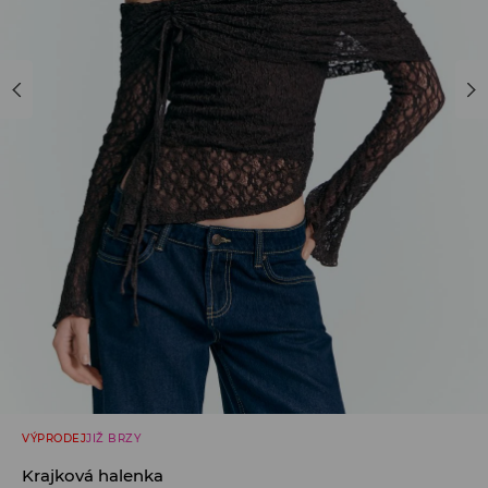
VÝPRODEJ
JIŽ BRZY
Krajková halenka