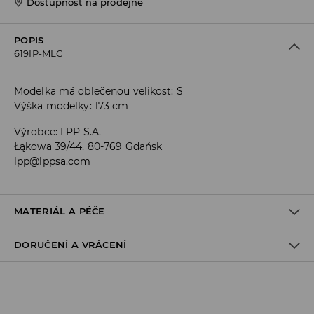
Dostupnost na prodejně
POPIS
619IP-MLC
Modelka má oblečenou velikost: S
Výška modelky: 173 cm
Výrobce
:
LPP S.A.
Łąkowa 39/44, 80-769 Gdańsk
lpp@lppsa.com
MATERIÁL A PÉČE
DORUČENÍ A VRÁCENÍ
PRVNÍ MATERIÁL
:
100% BAVLNA
PRÁT V PRAČCE PŘI MAX. TEPLOTĚ 40°C
Zásady pro přepravu
ŽEHLENÍ PŘI MAX. TEPLOTĚ 150°C