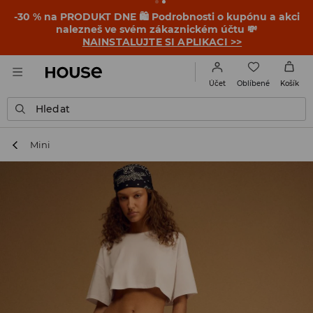
-30 % na PRODUKT DNE 🛍️ Podrobnosti o kupónu a akci
nalezneš ve svém zákaznickém účtu 💸
NAINSTALUJTE SI APLIKACI >>
Oblíbené
Účet
Košík
Hledat
Mini