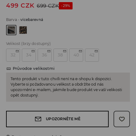
499
CZK
699
CZK
-29%
Barva
-
vícebarevná
Velikost
(brzy dostupný)
32
34
36
38
40
42
Průvodce velikostmi
Tento produkt v tuto chvíli není na e-shopu k dispozici.
Vyberte si požadovanou velikost a obdržíte od nás
upozornění e-mailem, jakmile bude produkt ve vaší velikosti
opět dostupný.
UPOZORNĚTE MĚ