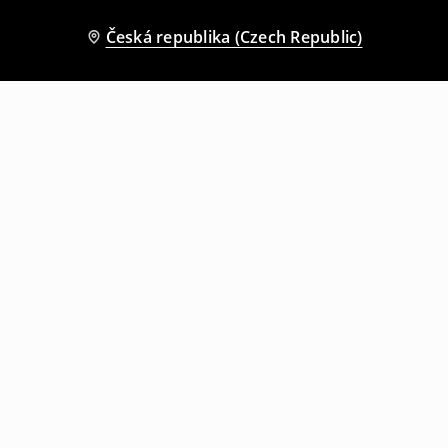
Česká republika (Czech Republic)
Ostatní zákazníci si také vybrali
Kraťasová sukně
Kraťasová sukně