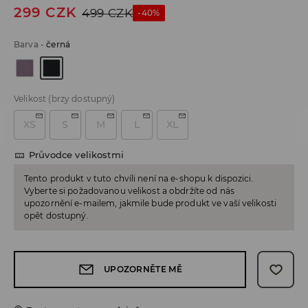
299
CZK
499
CZK
-40%
Barva
-
černá
Velikost
(brzy dostupný)
XS
S
M
L
XL
Průvodce velikostmi
Tento produkt v tuto chvíli není na e-shopu k dispozici.
Vyberte si požadovanou velikost a obdržíte od nás
upozornění e-mailem, jakmile bude produkt ve vaší velikosti
opět dostupný.
UPOZORNĚTE MĚ