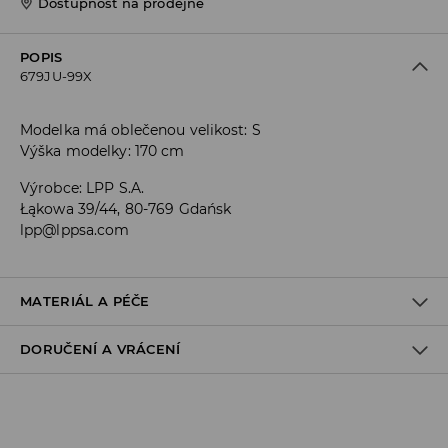
Dostupnost na prodejně
POPIS
679JU-99X
Modelka má oblečenou velikost: S
Výška modelky: 170 cm
Výrobce
:
LPP S.A.
Łąkowa 39/44, 80-769 Gdańsk
lpp@lppsa.com
MATERIÁL A PÉČE
DORUČENÍ A VRÁCENÍ
PRVNÍ MATERIÁL
:
70% MODAL, 30% POLYESTER
Zásady pro přepravu