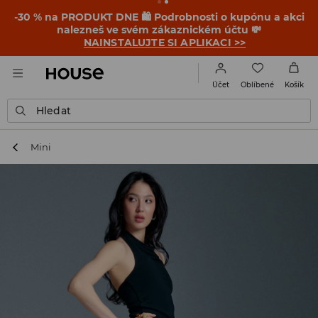
-30 % na PRODUKT DNE 🛍️ Podrobnosti o kupónu a akci
nalezneš ve svém zákaznickém účtu 💸
NAINSTALUJTE SI APLIKACI >>
Oblíbené
Účet
Košík
Hledat
Mini