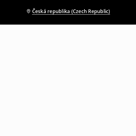
Česká republika (Czech Republic)
Ostatní zákazníci si také vybrali
Kraťasová sukně
Minišaty