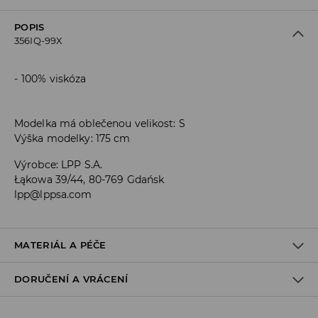
POPIS
356IQ-99X
100% viskóza
Modelka má oblečenou velikost: S
Výška modelky: 175 cm
Výrobce
:
LPP S.A.
Łąkowa 39/44, 80-769 Gdańsk
lpp@lppsa.com
MATERIÁL A PÉČE
DORUČENÍ A VRÁCENÍ
PRVNÍ MATERIÁL
:
100% VISKÓZA
PRÁT SAMOSTATNĚ NEBO S PODOBNÝMI BARVAMI
Zásady pro přepravu