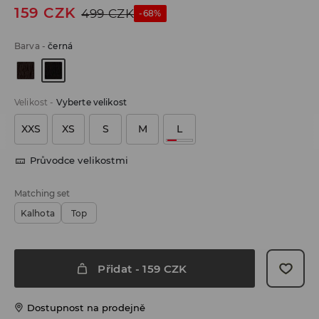
159
CZK
499
CZK
-68%
Barva
-
černá
Velikost
-
Vyberte velikost
XXS
XS
S
M
L
Průvodce velikostmi
Matching set
Kalhota
Top
Přidat
-
159
CZK
Dostupnost na prodejně