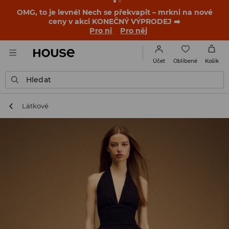
OMG, to je levné! Nech se překvapit – mrkni na nové
ceny v akci KONEČNÝ VÝPRODEJ ➡️
Pro ni
Pro něj
Oblíbené
Účet
Košík
Hledat
Látkové