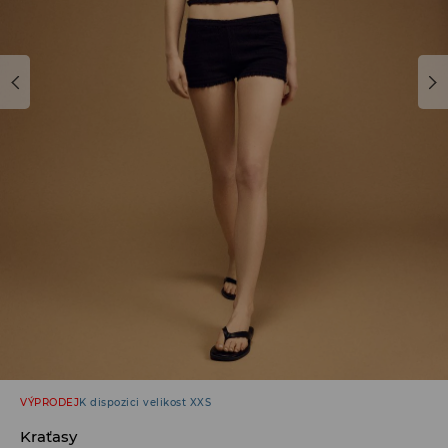
VÝPRODEJ
K dispozici velikost XXS
Kraťasy