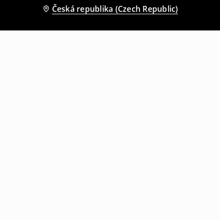
Česká republika (Czech Republic)
Ostatní zákazníci si také vybrali
Top s vázáním u krku
Kraťasy
179
CZK
499
CZK
129
CZK
559
CZK