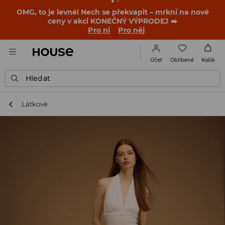
OMG, to je levné! Nech se překvapit – mrkni na nové
ceny v akci KONEČNÝ VÝPRODEJ ➡️
Pro ni
Pro něj
Oblíbené
Účet
Košík
Hledat
Látkové