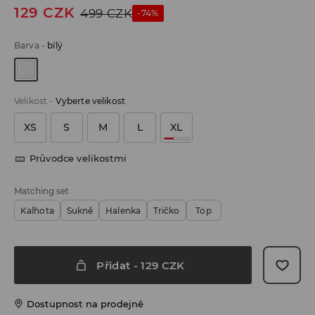
129
CZK
499
CZK
-74%
Barva
-
bílý
Velikost
-
Vyberte velikost
XS
S
M
L
XL
Průvodce velikostmi
Matching set
Kalhota
Sukně
Halenka
Tričko
Top
Přidat
-
129
CZK
Dostupnost na prodejně