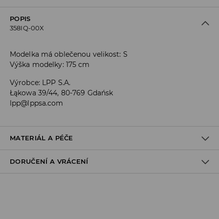
POPIS
358IQ-00X
Modelka má oblečenou velikost: S
Výška modelky: 175 cm
Výrobce
:
LPP S.A.
Łąkowa 39/44, 80-769 Gdańsk
lpp@lppsa.com
MATERIÁL A PÉČE
DORUČENÍ A VRÁCENÍ
Zásady pro přepravu
Odběr v obchodě: