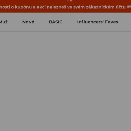
osti o kupónu a akci nalezneš ve svém zákaznickém účtu 
Muž
Nové
BASIC
Influencers' Faves