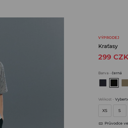
VÝPRODEJ
Kraťasy
299
CZ
Barva
-
černá
Velikost
-
Vyberte
XS
S
Průvodce ve