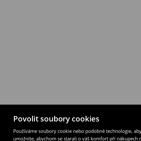
vybraných způsobů vrácení.
⟶
Podrobná pravidla vrácení
Povolit soubory cookies
Používáme soubory cookie nebo podobné technologie, abyc
umožníte, abychom se starali o váš komfort při nákupech n