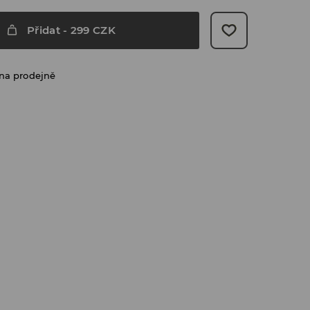
Přidat
-
299
CZK
na prodejně