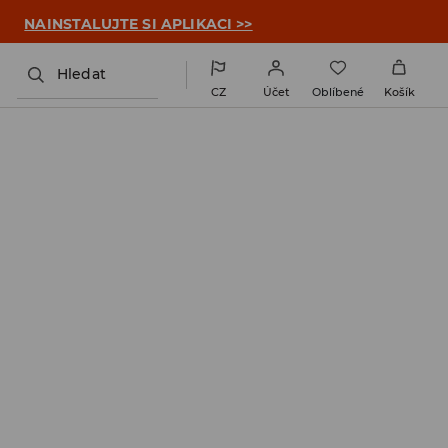

NAINSTALUJTE SI APLIKACI >>
Hledat
CZ
Účet
Oblíbené
Košík