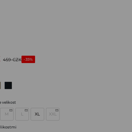
K
-35%
459
CZK
 velikost
M
L
XL
XXL
likostmi