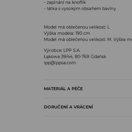
zapínání na knoflík
látka s vysokým obsahem bavlny
Model má oblečenou velikost: L
Výška modela: 190 cm
Model má oblečenou velikost: M. Výška m
Výrobce
:
LPP S.A.
Łąkowa 39/44, 80-769 Gdańsk
lpp@lppsa.com
MATERIÁL A PÉČE
Materiál I
:
98% BAVLNA, 2% ELASTAN
DORUČENÍ A VRÁCENÍ
PRÁT V PRAČCE PŘI MAX. TEPLOTĚ 30°C
Zásady pro přepravu
VÝROBEK SE NESMÍ BĚLIT