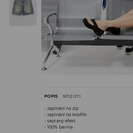
POPIS
167IZ-57J
zapínání na zip
zapínání na knoflík
sepraný efekt
100% bavlna