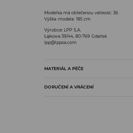
Modelka má oblečenou velikost: 36
Výška modela: 185 cm
Výrobce
:
LPP S.A.
Łąkowa 39/44, 80-769 Gdańsk
lpp@lppsa.com
MATERIÁL A PÉČE
PRVNÍ MATERIÁL
:
100% BAVLNA
DORUČENÍ A VRÁCENÍ
Zásady pro přepravu
Odběr v obchodě:
DOPRAVA ZDARMA
1-6 pracovní dny