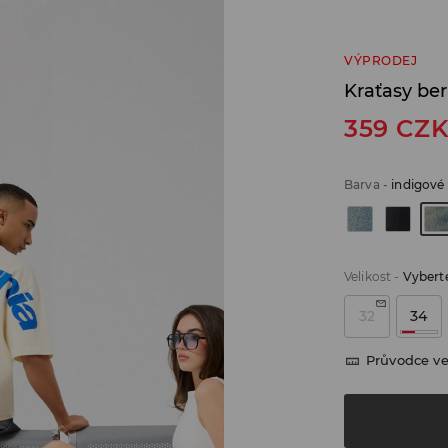
VÝPRODEJ
Kraťasy be
359
CZ
Barva
-
indigové
Velikost
-
Vyberte
32
34
Průvodce ve