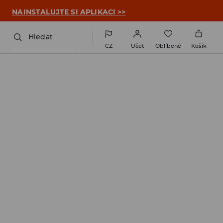

NAINSTALUJTE SI APLIKACI >>
Hledat
CZ
Účet
Oblíbené
Košík