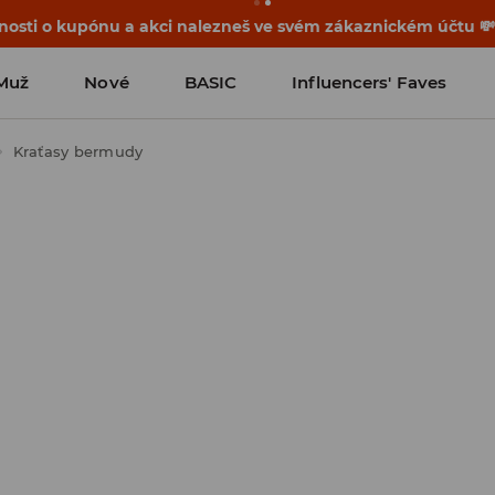
osti o kupónu a akci nalezneš ve svém zákaznickém účtu 
Muž
Nové
BASIC
Influencers' Faves
Kraťasy bermudy