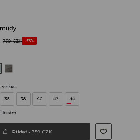
rmudy
K
-53%
759
CZK
 velikost
36
38
40
42
44
likostmi
Přidat
-
359
CZK