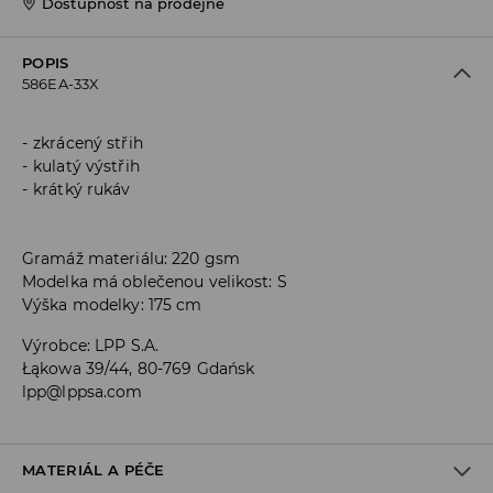
Dostupnost na prodejně
POPIS
586EA-33X
zkrácený střih
kulatý výstřih
krátký rukáv
Gramáž materiálu: 220 gsm
Modelka má oblečenou velikost: S
Výška modelky: 175 cm
Výrobce
:
LPP S.A.
Łąkowa 39/44, 80-769 Gdańsk
lpp@lppsa.com
MATERIÁL A PÉČE