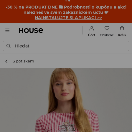
-30 % na PRODUKT DNE 🛍️ Podrobnosti o kupónu a akci
nalezneš ve svém zákaznickém účtu 💸
NAINSTALUJTE SI APLIKACI >>
Oblíbené
Účet
Košík
Hledat
S potiskem