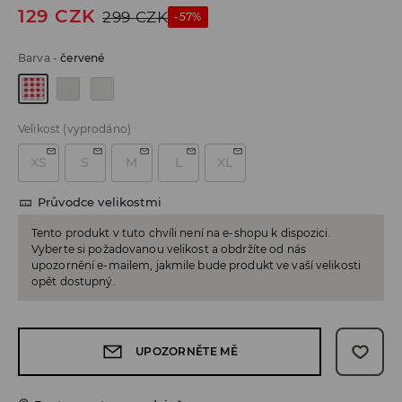
129
CZK
299
CZK
-57%
Barva
-
červené
Velikost
(vyprodáno)
XS
S
M
L
XL
Průvodce velikostmi
Tento produkt v tuto chvíli není na e-shopu k dispozici.
Vyberte si požadovanou velikost a obdržíte od nás
upozornění e-mailem, jakmile bude produkt ve vaší velikosti
opět dostupný.
UPOZORNĚTE MĚ