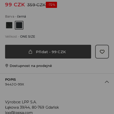
99
CZK
359
CZK
-72%
Barva
-
černá
Velikost
-
ONE SIZE
Přidat
-
99
CZK
Dostupnost na prodejně
POPIS
944JO-99X
Výrobce
:
LPP S.A.
Łąkowa 39/44, 80-769 Gdańsk
lpp@lppsa.com