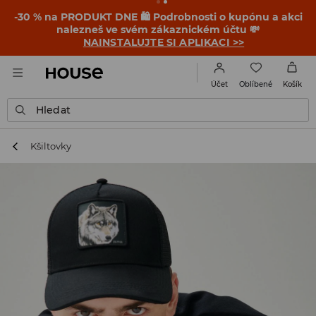
-30 % na PRODUKT DNE 🛍️ Podrobnosti o kupónu a akci
nalezneš ve svém zákaznickém účtu 💸
NAINSTALUJTE SI APLIKACI >>
Oblíbené
Účet
Košík
Hledat
Kšiltovky