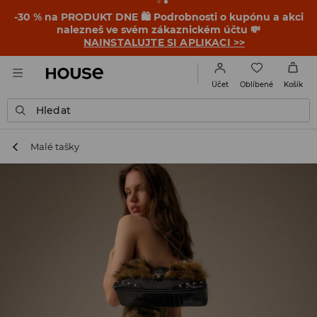
-30 % na PRODUKT DNE 🛍️ Podrobnosti o kupónu a akci
nalezneš ve svém zákaznickém účtu 💸
NAINSTALUJTE SI APLIKACI >>
Oblíbené
Účet
Košík
Hledat
Malé tašky