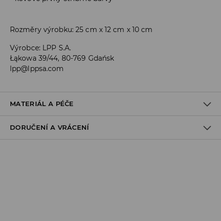
Rozměry výrobku: 25 cm x 12 cm x 10 cm
Výrobce
:
LPP S.A.
Łąkowa 39/44, 80-769 Gdańsk
lpp@lppsa.com
MATERIÁL A PÉČE
DORUČENÍ A VRÁCENÍ
PRVNÍ MATERIÁL
:
100% POLYURETAN
DRUHÝ MATERIÁL
:
100% POLYESTER
1. PODEŠÍVKA
:
100% POLYESTER
Zásady pro přepravu
Odběr v obchodě:
DOPRAVA ZDARMA
1-6 pracovní dny
DPD Pickup Point:
99 CZK
*