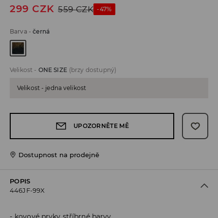
299
CZK
559
CZK
-47%
Barva
-
černá
Velikost
-
ONE SIZE
(brzy dostupný)
Velikost - jedna velikost
UPOZORNĚTE MĚ
Dostupnost na prodejně
POPIS
446JF-99X
kovové prvky stříbrné barvy