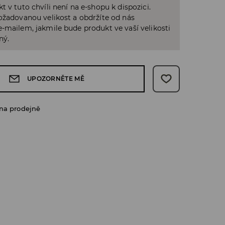
t v tuto chvíli není na e-shopu k dispozici.
ožadovanou velikost a obdržíte od nás
-mailem, jakmile bude produkt ve vaší velikosti
ný.
UPOZORNĚTE MĚ
na prodejně