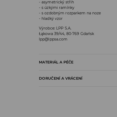
asymetrický střih
s úzkými ramínky
s ozdobným rozparkem na noze
hladký vzor
Výrobce
:
LPP S.A.
Łąkowa 39/44, 80-769 Gdańsk
lpp@lppsa.com
MATERIÁL A PÉČE
Materiál I
:
100% POLYESTER
DORUČENÍ A VRÁCENÍ
Materiál IІ
:
100% POLYESTER
Zásady pro přepravu
PRÁT V PRAČCE PŘI MAX. TEPLOTĚ 30°C
VÝROBEK SE NESMÍ BĚLIT
Odběr v obchodě:
DOPRAVA ZDARMA
VÝROBEK SE NESMÍ SUŠIT V BUBNOVÉ SU
1-6 pracovní dny