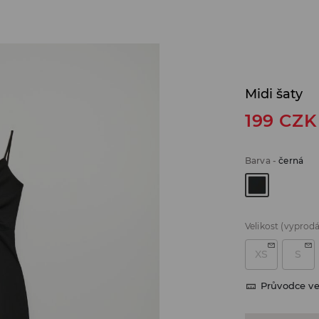
Midi šaty
199
CZK
Barva
-
černá
Velikost
(vyprod
XS
S
Průvodce ve