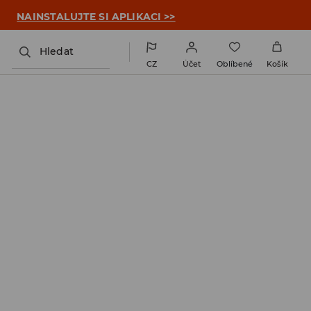

NAINSTALUJTE SI APLIKACI >>
Hledat
CZ
Účet
Oblíbené
Košík