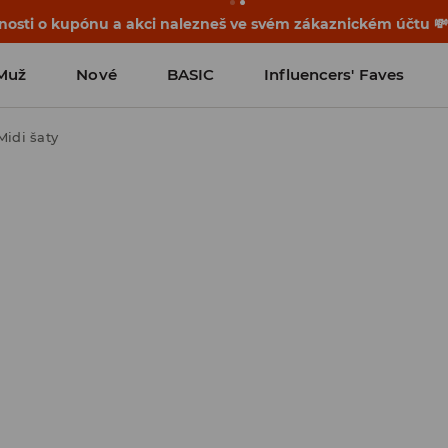
osti o kupónu a akci nalezneš ve svém zákaznickém účtu 
Muž
Nové
BASIC
Influencers' Faves
Midi šaty