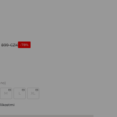
-78%
899
CZK
áno)
M
L
XL
likostmi