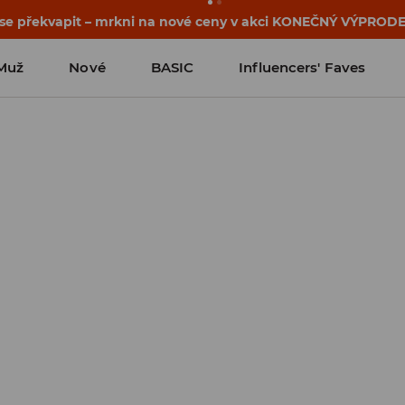
osti o kupónu a akci nalezneš ve svém zákaznickém účtu 
Muž
Nové
BASIC
Influencers' Faves