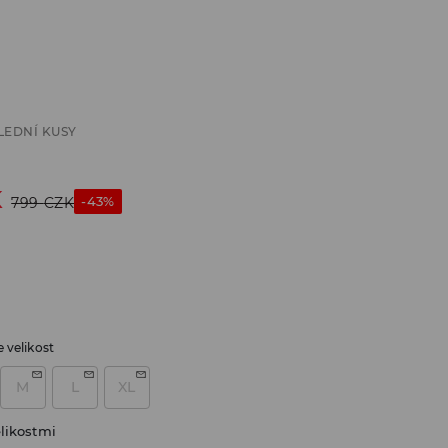
LEDNÍ KUSY
K
-43%
799
CZK
 velikost
M
L
XL
likostmi