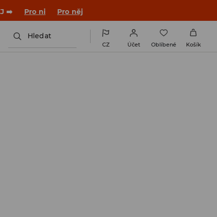

NAINSTALUJTE SI APLIKACI >>
Hledat
CZ
Účet
Oblíbené
Košík