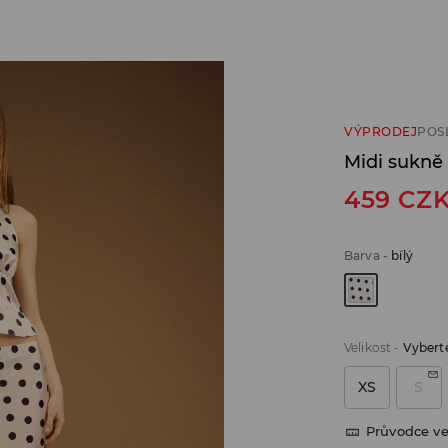
VÝPRODEJ
POS
Midi sukně
459
CZ
Barva
-
bílý
Velikost
-
Vyberte
XS
S
Průvodce ve