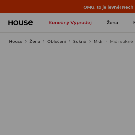
-30 % na PRODUKT DNE 🛍️ Podrobn
Konečný Výprodej
Žena
House
Žena
Oblečení
Sukně
Midi
Midi sukně