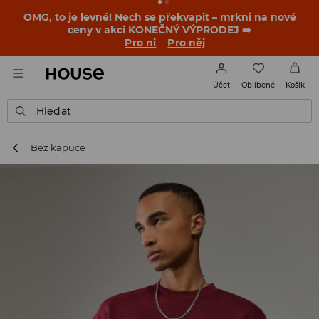
-30 % na PRODUKT DNE 🛍️ Podrobnosti o kupónu a akci
nalezneš ve svém zákaznickém účtu 💸
NAINSTALUJTE SI APLIKACI >>
Oblíbené
Účet
Košík
Hledat
Bez kapuce