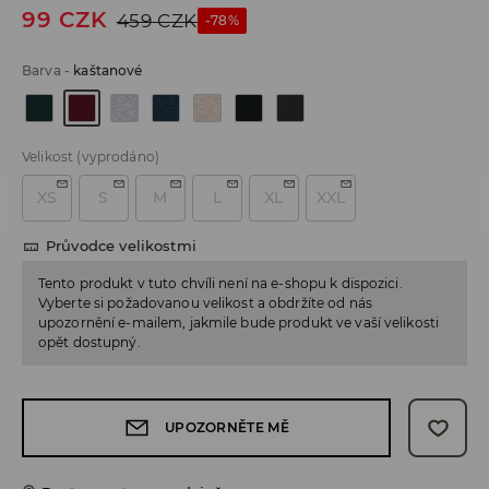
99
CZK
459
CZK
-78%
Barva
-
kaštanové
Velikost
(vyprodáno)
XS
S
M
L
XL
XXL
Průvodce velikostmi
Tento produkt v tuto chvíli není na e-shopu k dispozici.
Vyberte si požadovanou velikost a obdržíte od nás
upozornění e-mailem, jakmile bude produkt ve vaší velikosti
opět dostupný.
UPOZORNĚTE MĚ