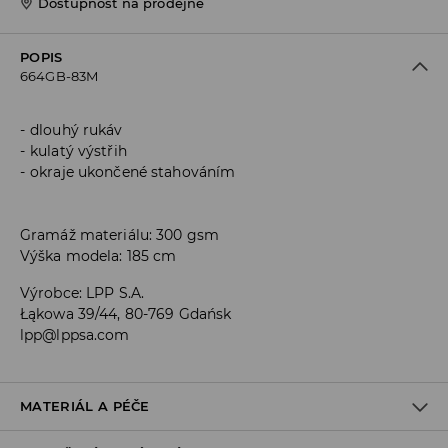
Dostupnost na prodejně
POPIS
664GB-83M
dlouhý rukáv
kulatý výstřih
okraje ukončené stahováním
Gramáž materiálu: 300 gsm
Výška modela: 185 cm
Výrobce
:
LPP S.A.
Łąkowa 39/44, 80-769 Gdańsk
lpp@lppsa.com
MATERIÁL A PÉČE