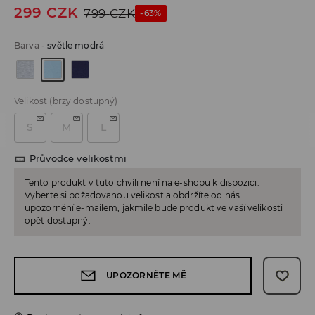
299
CZK
799
CZK
-63%
Barva
-
světle modrá
Velikost
(brzy dostupný)
S
M
L
Průvodce velikostmi
Tento produkt v tuto chvíli není na e-shopu k dispozici.
Vyberte si požadovanou velikost a obdržíte od nás
upozornění e-mailem, jakmile bude produkt ve vaší velikosti
opět dostupný.
UPOZORNĚTE MĚ