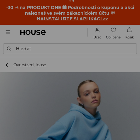
-30 % na PRODUKT DNE 🛍️ Podrobnosti o kupónu a akci
nalezneš ve svém zákaznickém účtu 💸
NAINSTALUJTE SI APLIKACI >>
Oblíbené
Účet
Košík
Hledat
Oversized, loose