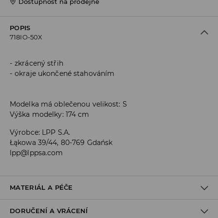
Dostupnost na prodejně
POPIS
718IO-50X
zkrácený střih
okraje ukončené stahováním
Modelka má oblečenou velikost: S
Výška modelky: 174 cm
Výrobce
:
LPP S.A.
Łąkowa 39/44, 80-769 Gdańsk
lpp@lppsa.com
MATERIÁL A PÉČE
DORUČENÍ A VRÁCENÍ
PRVNÍ MATERIÁL
:
60% BAVLNA, 40% POLYESTER